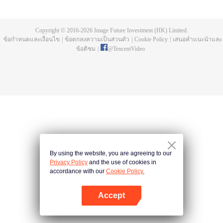
บ่อยครั้ง และคลื่นสัตว์ที่ควบคุมโดยมนุษย์หลังจากการแข่งขัน รวมถึงการทยอย
สังหารผู้แข็งแกร่งต่อเนื่อง เห็นชัดเจนว่าเกิดจากสำนักลอบสังหารที่ใหญ่โตและ
ลึกลับ นั่นคือ สำนักเทียนเหยี่ยน มาดูกันว่าฉู่สิงอวิ๋นจะแหวกโค่นดงหนามท่ามกลาง
Copyright © 2016-
2026
Image Future Investment (HK) Limited.
การลอบสังหารที่ไม่อาจคาดเดานี้ได้อย่างไร
ข้อกำหนดและเงื่อนไข
|
ข้อตกลงความเป็นส่วนตัว
|
Cookie Policy
|
เสนอคำแนะนำและ
ข้อติชม
|
@
TencentVideo
By using the website, you are agreeing to our
Privacy Policy
and the use of cookies in
accordance with our
Cookie Policy.
Accept
เปิด APP