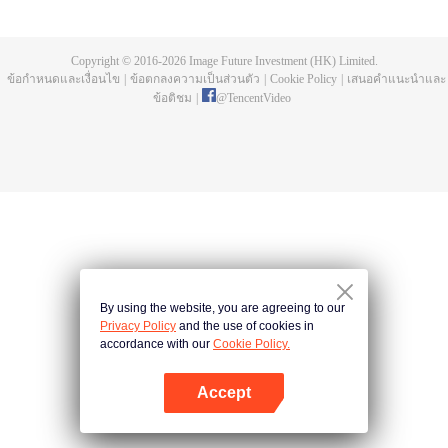
บ่อยครั้ง และคลื่นสัตว์ที่ควบคุมโดยมนุษย์หลังจากการแข่งขัน รวมถึงการทยอย
สังหารผู้แข็งแกร่งต่อเนื่อง เห็นชัดเจนว่าเกิดจากสำนักลอบสังหารที่ใหญ่โตและ
ลึกลับ นั่นคือ สำนักเทียนเหยี่ยน มาดูกันว่าฉู่สิงอวิ๋นจะแหวกโค่นดงหนามท่ามกลาง
Copyright © 2016-
2026
Image Future Investment (HK) Limited.
การลอบสังหารที่ไม่อาจคาดเดานี้ได้อย่างไร
ข้อกำหนดและเงื่อนไข
|
ข้อตกลงความเป็นส่วนตัว
|
Cookie Policy
|
เสนอคำแนะนำและ
ข้อติชม
|
@
TencentVideo
By using the website, you are agreeing to our
Privacy Policy
and the use of cookies in
accordance with our
Cookie Policy.
Accept
เปิด APP