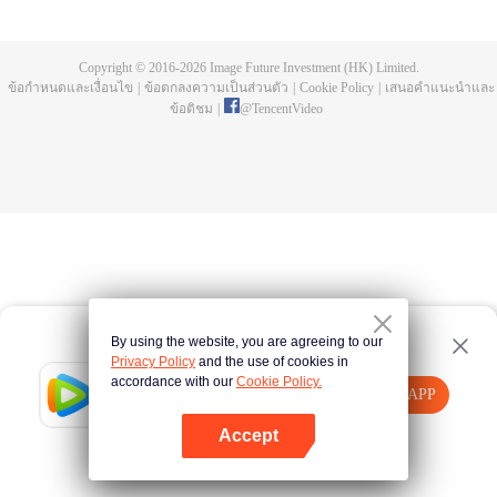
บ่อยครั้ง และคลื่นสัตว์ที่ควบคุมโดยมนุษย์หลังจากการแข่งขัน รวมถึงการทยอย
สังหารผู้แข็งแกร่งต่อเนื่อง เห็นชัดเจนว่าเกิดจากสำนักลอบสังหารที่ใหญ่โตและ
ลึกลับ นั่นคือ สำนักเทียนเหยี่ยน มาดูกันว่าฉู่สิงอวิ๋นจะแหวกโค่นดงหนามท่ามกลาง
Copyright © 2016-
2026
Image Future Investment (HK) Limited.
การลอบสังหารที่ไม่อาจคาดเดานี้ได้อย่างไร
ข้อกำหนดและเงื่อนไข
|
ข้อตกลงความเป็นส่วนตัว
|
Cookie Policy
|
เสนอคำแนะนำและ
ข้อติชม
|
@
TencentVideo
By using the website, you are agreeing to our
Privacy Policy
and the use of cookies in
accordance with our
Cookie Policy.
Tencent Video
เปิด APP
รับชมเนื้อหาเพิ่มเติม
Accept
หากล้มเหลว โปรด
คลิกที่นี่
ลองใหม่อีกครั้ง
เปิด APP