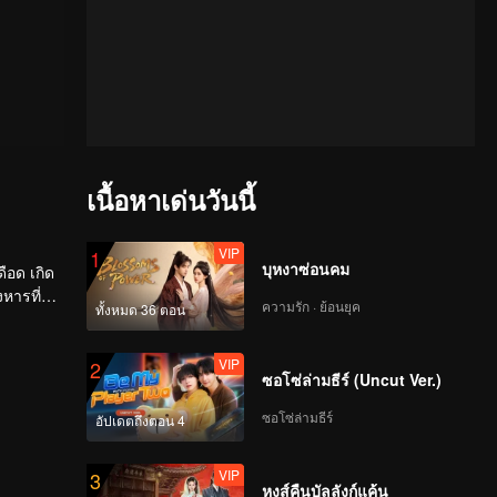
เนื้อหาเด่นวันนี้
VIP
1
บุหงาซ่อนคม
ดือด เกิด
หารที่
ความรัก · ย้อนยุค
ทั้งหมด 36 ตอน
VIP
2
ซอโซ่ล่ามธีร์ (Uncut Ver.)
ซอโซ่ล่ามธีร์
อัปเดตถึงตอน 4
VIP
3
หงส์คืนบัลลังก์แค้น