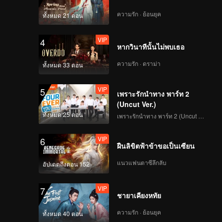
ความรัก · ย้อนยุค
ทั้งหมด 21 ตอน
VIP
4
หากวินาทีนั้นไม่พบเธอ
ความรัก · ดราม่า
ทั้งหมด 33 ตอน
VIP
5
เพราะรักนำทาง พาร์ท 2
(Uncut Ver.)
ทั้งหมด 25 ตอน
เพราะรักนำทาง พาร์ท 2 (Uncut Ver.)
VIP
6
ฝืนลิขิตฟ้าข้าขอเป็นเซียน
แนวแฟนตาซีลึกลับ
อัปเดตถึงตอน 152
VIP
7
ชายาเคียงหทัย
ความรัก · ย้อนยุค
ทั้งหมด 40 ตอน