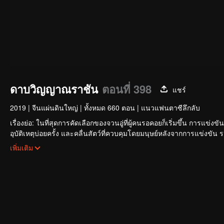
ดาบวิญญาณราชัน
ตอนที่ 398
แชร์
2019
|
จีนแผ่นดินใหญ่
|
ทั้งหมด 660 ตอน
|
แนวแฟนตาซีลึกลับ
เรื่องย่อ: ในที่สุดการคัดเลือกของจวนอู่ที่ผู้คนรอคอยก็เริ่มขึ้น การแข่ง
อุบัติเหตุบ่อยครั้ง และคลื่นสัตว์ที่ควบคุมโดยมนุษย์หลังจากการแข่งขัน
ใหญ่โตและลึกลับ นั่นคือ สำนักเทียนเหยี่ยน มาดูกันว่าฉู่สิงอวิ๋นจะแ
เพิ่มเติม