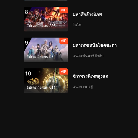
VIP
8
มหาศึกล้างพิภพ
ไซไฟ
อัปเดตถึงตอน 235
VIP
9
มหาเทพเหนือโชคชะตา
แนวแฟนตาซีลึกลับ
อัปเดตถึงตอน 534
VIP
10
จักรพรรดิเทพสูงสุด
แนวการต่อสู้
อัปเดตถึงตอน 611