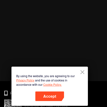
By using the website, you are agreeing to our
Privacy Policy
and the use of cookies in
accordance with our
Cookie Policy.
Phone
Accept
สแกนรหัส QR เพื่อดาวน์โหลด