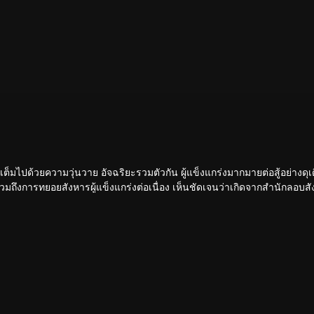
ขันเต็มไปด้วยความวุ่นวาย อัจฉริยะรวมตัวกัน ผู้แข็งแกร่งมากมายต่อสู้อย่างดุเ
 รวมถึงการทยอยสังหารผู้แข็งแกร่งต่อเนื่อง เห็นชัดเจนว่าเกิดจากสำนักลอบสัง
หวกโค่นดงหนามท่ามกลางการลอบสังหารที่ไม่อาจคาดเดานี้ได้อย่างไร