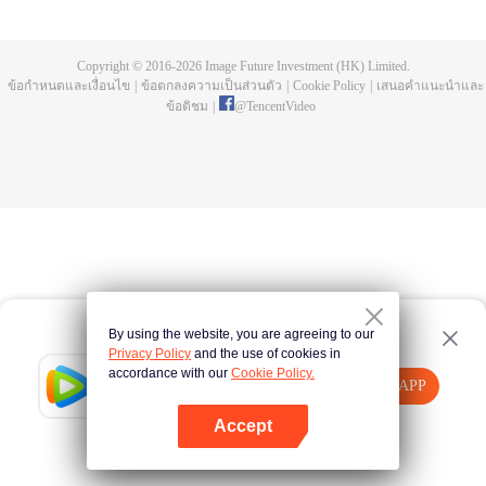
บ่อยครั้ง และคลื่นสัตว์ที่ควบคุมโดยมนุษย์หลังจากการแข่งขัน รวมถึงการทยอย
สังหารผู้แข็งแกร่งต่อเนื่อง เห็นชัดเจนว่าเกิดจากสำนักลอบสังหารที่ใหญ่โตและ
ลึกลับ นั่นคือ สำนักเทียนเหยี่ยน มาดูกันว่าฉู่สิงอวิ๋นจะแหวกโค่นดงหนามท่ามกลาง
Copyright © 2016-
2026
Image Future Investment (HK) Limited.
การลอบสังหารที่ไม่อาจคาดเดานี้ได้อย่างไร
ข้อกำหนดและเงื่อนไข
|
ข้อตกลงความเป็นส่วนตัว
|
Cookie Policy
|
เสนอคำแนะนำและ
ข้อติชม
|
@
TencentVideo
By using the website, you are agreeing to our
Privacy Policy
and the use of cookies in
accordance with our
Cookie Policy.
Tencent Video
เปิด APP
รับชมเนื้อหาเพิ่มเติม
Accept
หากล้มเหลว โปรด
คลิกที่นี่
ลองใหม่อีกครั้ง
เปิด APP