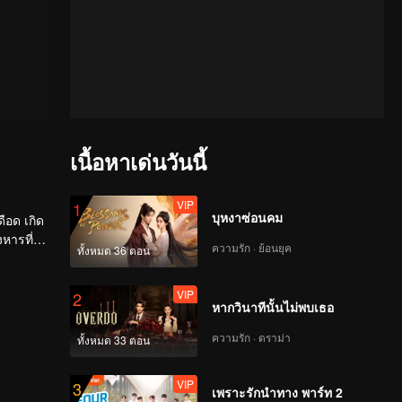
เนื้อหาเด่นวันนี้
VIP
1
บุหงาซ่อนคม
ดือด เกิด
หารที่
ความรัก · ย้อนยุค
ทั้งหมด 36 ตอน
VIP
2
หากวินาทีนั้นไม่พบเธอ
ความรัก · ดราม่า
ทั้งหมด 33 ตอน
VIP
3
เพราะรักนำทาง พาร์ท 2