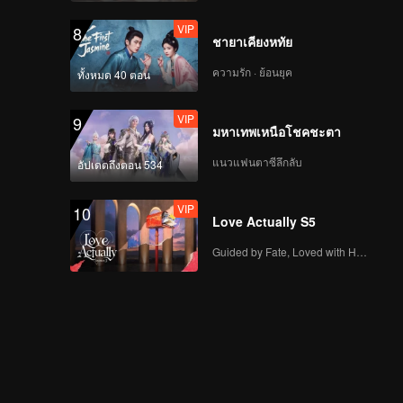
VIP
8
ชายาเคียงหทัย
ความรัก · ย้อนยุค
ทั้งหมด 40 ตอน
VIP
9
มหาเทพเหนือโชคชะตา
แนวแฟนตาซีลึกลับ
อัปเดตถึงตอน 534
VIP
10
Love Actually S5
Guided by Fate, Loved with Heart