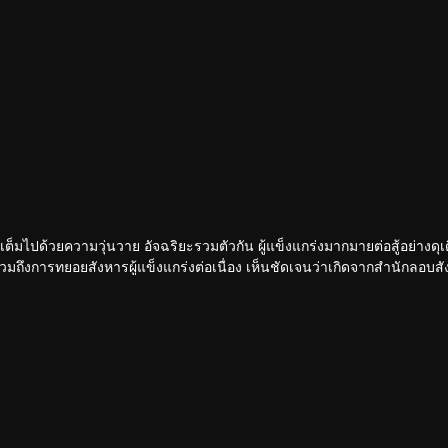
ขันเต็มไปด้วยความวุ่นวาย อัจฉริยะรวมตัวกัน ผู้แข็งแกร่งมากมายต่อสู้อย่างดุเ
 รวมถึงการทยอยสังหารผู้แข็งแกร่งต่อเนื่อง เห็นชัดเจนว่าเกิดจากสำนักลอบสัง
หวกโค่นดงหนามท่ามกลางการลอบสังหารที่ไม่อาจคาดเดานี้ได้อย่างไร