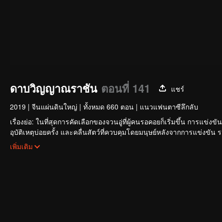
ดาบวิญญาณราชัน
ตอนที่ 141
แชร์
2019
|
จีนแผ่นดินใหญ่
|
ทั้งหมด 660 ตอน
|
แนวแฟนตาซีลึกลับ
เรื่องย่อ: ในที่สุดการคัดเลือกของจวนอู่ที่ผู้คนรอคอยก็เริ่มขึ้น การแข่ง
อุบัติเหตุบ่อยครั้ง และคลื่นสัตว์ที่ควบคุมโดยมนุษย์หลังจากการแข่งขัน
ใหญ่โตและลึกลับ นั่นคือ สำนักเทียนเหยี่ยน มาดูกันว่าฉู่สิงอวิ๋นจะแ
เพิ่มเติม