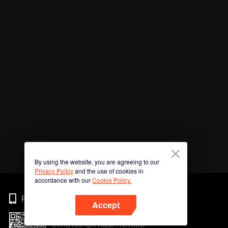
By using the website, you are agreeing to our
Privacy Policy
and the use of cookies in
accordance with our
Cookie Policy.
Phone
Accept
สแกนรหัส QR เพื่อดาวน์โหลด