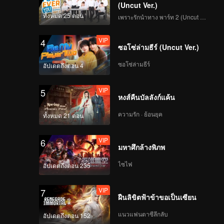
(Uncut Ver.)
ทั้งหมด 25 ตอน
เพราะรักนำทาง พาร์ท 2 (Uncut Ver.)
VIP
4
ซอโซ่ล่ามธีร์ (Uncut Ver.)
ซอโซ่ล่ามธีร์
อัปเดตถึงตอน 4
VIP
5
หงส์คืนบัลลังก์แค้น
ความรัก · ย้อนยุค
ทั้งหมด 21 ตอน
VIP
6
มหาศึกล้างพิภพ
ไซไฟ
อัปเดตถึงตอน 235
VIP
7
ฝืนลิขิตฟ้าข้าขอเป็นเซียน
แนวแฟนตาซีลึกลับ
อัปเดตถึงตอน 152