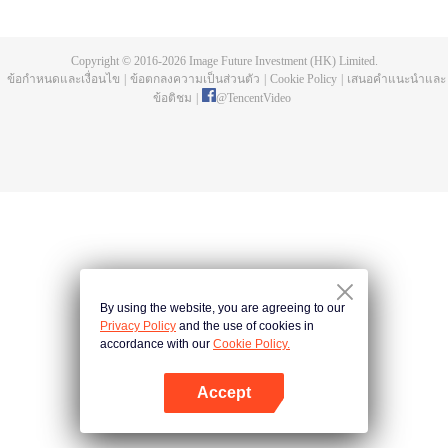
บ่อยครั้ง และคลื่นสัตว์ที่ควบคุมโดยมนุษย์หลังจากการแข่งขัน รวมถึงการทยอย
สังหารผู้แข็งแกร่งต่อเนื่อง เห็นชัดเจนว่าเกิดจากสำนักลอบสังหารที่ใหญ่โตและ
ลึกลับ นั่นคือ สำนักเทียนเหยี่ยน มาดูกันว่าฉู่สิงอวิ๋นจะแหวกโค่นดงหนามท่ามกลาง
Copyright © 2016-
2026
Image Future Investment (HK) Limited.
การลอบสังหารที่ไม่อาจคาดเดานี้ได้อย่างไร
ข้อกำหนดและเงื่อนไข
|
ข้อตกลงความเป็นส่วนตัว
|
Cookie Policy
|
เสนอคำแนะนำและ
ข้อติชม
|
@
TencentVideo
By using the website, you are agreeing to our
Privacy Policy
and the use of cookies in
accordance with our
Cookie Policy.
Accept
เปิด APP