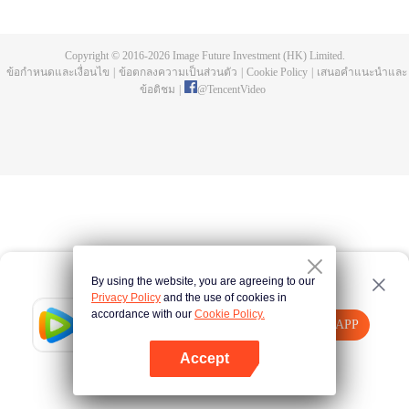
บ่อยครั้ง และคลื่นสัตว์ที่ควบคุมโดยมนุษย์หลังจากการแข่งขัน รวมถึงการทยอย
สังหารผู้แข็งแกร่งต่อเนื่อง เห็นชัดเจนว่าเกิดจากสำนักลอบสังหารที่ใหญ่โตและ
ลึกลับ นั่นคือ สำนักเทียนเหยี่ยน มาดูกันว่าฉู่สิงอวิ๋นจะแหวกโค่นดงหนามท่ามกลาง
Copyright © 2016-
2026
Image Future Investment (HK) Limited.
การลอบสังหารที่ไม่อาจคาดเดานี้ได้อย่างไร
ข้อกำหนดและเงื่อนไข
|
ข้อตกลงความเป็นส่วนตัว
|
Cookie Policy
|
เสนอคำแนะนำและ
ข้อติชม
|
@
TencentVideo
By using the website, you are agreeing to our
Privacy Policy
and the use of cookies in
accordance with our
Cookie Policy.
Tencent Video
เปิด APP
รับชมเนื้อหาเพิ่มเติม
Accept
หากล้มเหลว โปรด
คลิกที่นี่
ลองใหม่อีกครั้ง
เปิด APP