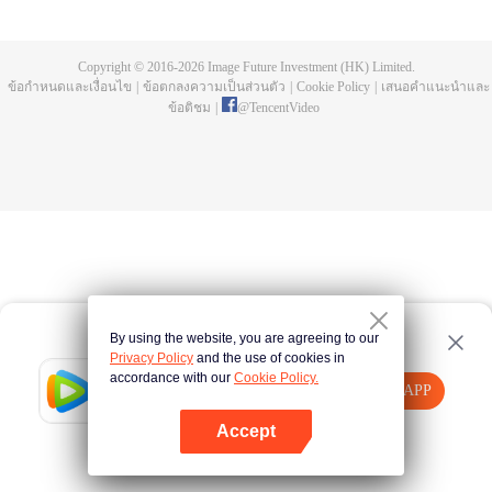
บ่อยครั้ง และคลื่นสัตว์ที่ควบคุมโดยมนุษย์หลังจากการแข่งขัน รวมถึงการทยอย
สังหารผู้แข็งแกร่งต่อเนื่อง เห็นชัดเจนว่าเกิดจากสำนักลอบสังหารที่ใหญ่โตและ
ลึกลับ นั่นคือ สำนักเทียนเหยี่ยน มาดูกันว่าฉู่สิงอวิ๋นจะแหวกโค่นดงหนามท่ามกลาง
Copyright © 2016-
2026
Image Future Investment (HK) Limited.
การลอบสังหารที่ไม่อาจคาดเดานี้ได้อย่างไร
ข้อกำหนดและเงื่อนไข
|
ข้อตกลงความเป็นส่วนตัว
|
Cookie Policy
|
เสนอคำแนะนำและ
ข้อติชม
|
@
TencentVideo
By using the website, you are agreeing to our
Privacy Policy
and the use of cookies in
accordance with our
Cookie Policy.
Tencent Video
เปิด APP
รับชมเนื้อหาเพิ่มเติม
Accept
หากล้มเหลว โปรด
คลิกที่นี่
ลองใหม่อีกครั้ง
เปิด APP