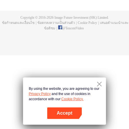
บ่อยครั้ง และคลื่นสัตว์ที่ควบคุมโดยมนุษย์หลังจากการแข่งขัน รวมถึงการทยอย
สังหารผู้แข็งแกร่งต่อเนื่อง เห็นชัดเจนว่าเกิดจากสำนักลอบสังหารที่ใหญ่โตและ
ลึกลับ นั่นคือ สำนักเทียนเหยี่ยน มาดูกันว่าฉู่สิงอวิ๋นจะแหวกโค่นดงหนามท่ามกลาง
Copyright © 2016-
2026
Image Future Investment (HK) Limited.
การลอบสังหารที่ไม่อาจคาดเดานี้ได้อย่างไร
ข้อกำหนดและเงื่อนไข
|
ข้อตกลงความเป็นส่วนตัว
|
Cookie Policy
|
เสนอคำแนะนำและ
ข้อติชม
|
@
TencentVideo
By using the website, you are agreeing to our
Privacy Policy
and the use of cookies in
accordance with our
Cookie Policy.
Accept
เปิด APP