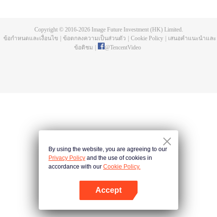
บ่อยครั้ง และคลื่นสัตว์ที่ควบคุมโดยมนุษย์หลังจากการแข่งขัน รวมถึงการทยอย
สังหารผู้แข็งแกร่งต่อเนื่อง เห็นชัดเจนว่าเกิดจากสำนักลอบสังหารที่ใหญ่โตและ
ลึกลับ นั่นคือ สำนักเทียนเหยี่ยน มาดูกันว่าฉู่สิงอวิ๋นจะแหวกโค่นดงหนามท่ามกลาง
Copyright © 2016-
2026
Image Future Investment (HK) Limited.
การลอบสังหารที่ไม่อาจคาดเดานี้ได้อย่างไร
ข้อกำหนดและเงื่อนไข
|
ข้อตกลงความเป็นส่วนตัว
|
Cookie Policy
|
เสนอคำแนะนำและ
ข้อติชม
|
@
TencentVideo
By using the website, you are agreeing to our
Privacy Policy
and the use of cookies in
accordance with our
Cookie Policy.
Accept
เปิด APP