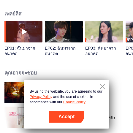
แค้นของจงจื่อเย่ที่มีต่อฉินจื่ออี้ ในขณะที่กาลเวลาผิดพลาดไปหมด จงจื่อเย่ก็ทะลุมิติ
ตามมาด้วยและสร้างความเข้าใจผิดต่าง ๆ ให้กับโจวหนานเฟิงและฉินจืออี้
เพลย์ลิส
VIP
VIP
EP01: ฉันมาจาก
EP02: ฉันมาจาก
EP03: ฉันมาจาก
EP0
อนาคต
อนาคต
อนาคต
อน
คุณอาจจะชอบ
By using the website, you are agreeing to our
กับดักรักลวงใจ
Privacy Policy
and the use of cookies in
accordance with our
Cookie Policy.
Accept
บังเอิญสะดุดใจได้เจอรัก (พากย์ไทย)
เปิด APP