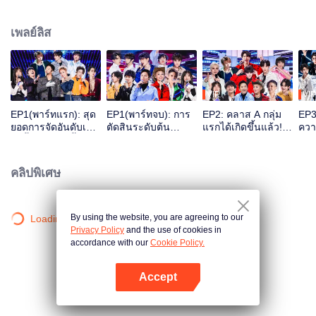
ร้องเต้น และมีความพร้อมที่จะขึ้นเป็นบอยแบนด์ไอดอลหน้าใหม่แห่งวงการ
รายการCHUANG2021 ได้รับสมัครหนุ่ม ๆ จากหลายสังกัดมากมาย และไม่จำกัด
เพลย์ลิส
แค่เพียงในประเทศ ยังมีหนุ่ม ๆ บางคนมาจากต่างแดนอีกด้วย มาร่วมเชียร์และเป็น
กำลังใจให้กับหนุ่ม ๆ CHUANG2021 กันได้ผ่านทาง WeTV เท่านั้น
VIP
VIP
EP1(พาร์ทแรก): สุด
EP1(พาร์ทจบ): การ
EP2: คลาส A กลุ่ม
EP3
ยอดการจัดอันดับเด็ก
ตัดสินระดับต้น
แรกได้เกิดขึ้นแล้ว!
ควา
ฝึกทั้ง 90 คนครั้งแรก
ดำเนินการต่อ
พร้อมการประกาศ
โชว
เปลี่ยนแปลงคลาส A
ภารกิจโชว์สเตจ
ใครค
ครั้งใหม่
โหว
คลิปพิเศษ
By using the website, you are agreeing to our
Loading…
Privacy Policy
and the use of cookies in
accordance with our
Cookie Policy.
Accept
เปิด APP