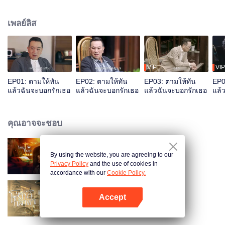
เพราะความใกล้ชิดทำให้ค่อย ๆ เกิดเป็นความรู้สึกรัก สุดท้ายทั้งสองก้าวผ่าน
อุปสรรคมากมาย จับมือกันอย่างหวานชื่น และมุ่งสู่เส้นชัยไปพร้อมกัน
เพลย์ลิส
VIP
VIP
EP01: ตามให้ทัน
EP02: ตามให้ทัน
EP03: ตามให้ทัน
EP0
แล้วฉันจะบอกรักเธอ
แล้วฉันจะบอกรักเธอ
แล้วฉันจะบอกรักเธอ
แล้
คุณอาจจะชอบ
By using the website, you are agreeing to our
กับดักรักลวงใจ
Privacy Policy
and the use of cookies in
accordance with our
Cookie Policy.
Accept
โซ่รักกลางใจ (พากย์ไทย)
เปิด APP