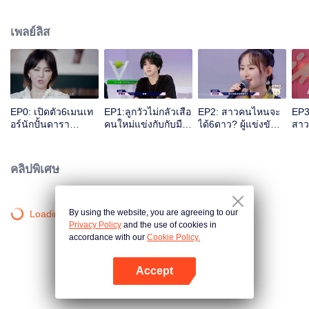
เดียวกัน，ภายใต้ฝีมือ、ด้วยความช่วยเหลือของทีมมืออาชีพที่สามารถเปลี่ยนใจรัก
ให้เป็นแรงบันดาลใจ，เพื่อที่จะก้าวขึ้นไปบนเวทีและเตรียมความพร้อมสำหรับทุก
เพลย์ลิส
ด้าน，ชี้ให้เห็นข้อผิดพลาดในตนเอง、ค้นพบศักยภาพของคุณเอง、และพัฒนา
ตนเอง、ผ่านการทดสอบทางตลาดและในที่สุดได้กลายเป็นศิลปินเพียงหนึ่งเดียวที่
ได้รับการยอมรับว่าเป็นต้นแบบมตราฐานของนักดนตรี。
EP0: เปิดตัว6เมนเท
EP1:ลูกวัวไม่กลัวเสือ
EP2: สาวคนไหนจะ
EP3
อร์นักปั้นดารา
คนใหม่แข่งกับกับมือ
ได้6ดาว? ผู้แข่งขัน
สาว
แห่งThe Coming
หนึ่งของคนเก่า ใคร
ฝั่งStartและRestartต่
ขีด
One - Girls ซีซั่น
จะเป็นคนแรกที่ได้หก
างทุ่มเทกันอย่างสุด
ไหม
ล่าสุด จะเจ๋งขนาด
ดาว
ความสามารถ
คลิปพิเศษ
ไหน!
By using the website, you are agreeing to our
Loading…
Privacy Policy
and the use of cookies in
accordance with our
Cookie Policy.
Accept
เปิด APP