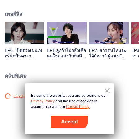
เดียวกัน，ภายใต้ฝีมือ、ด้วยความช่วยเหลือของทีมมืออาชีพที่สามารถเปลี่ยนใจรัก
ให้เป็นแรงบันดาลใจ，เพื่อที่จะก้าวขึ้นไปบนเวทีและเตรียมความพร้อมสำหรับทุก
เพลย์ลิส
ด้าน，ชี้ให้เห็นข้อผิดพลาดในตนเอง、ค้นพบศักยภาพของคุณเอง、และพัฒนา
ตนเอง、ผ่านการทดสอบทางตลาดและในที่สุดได้กลายเป็นศิลปินเพียงหนึ่งเดียวที่
ได้รับการยอมรับว่าเป็นต้นแบบมตราฐานของนักดนตรี。
EP0: เปิดตัว6เมนเท
EP1:ลูกวัวไม่กลัวเสือ
EP2: สาวคนไหนจะ
EP3
อร์นักปั้นดารา
คนใหม่แข่งกับกับมือ
ได้6ดาว? ผู้แข่งขัน
สาว
แห่งThe Coming
หนึ่งของคนเก่า ใคร
ฝั่งStartและRestartต่
ขีด
One - Girls ซีซั่น
จะเป็นคนแรกที่ได้หก
างทุ่มเทกันอย่างสุด
ไหม
ล่าสุด จะเจ๋งขนาด
ดาว
ความสามารถ
คลิปพิเศษ
ไหน!
By using the website, you are agreeing to our
Loading…
Privacy Policy
and the use of cookies in
accordance with our
Cookie Policy.
Accept
เปิด APP