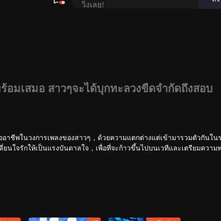
้อมเสมอ สาวๆจะได้บุกทะลวงขีดจำกัดถึงสอบ
งมืออาชีพในวงการเพลงของสาวๆ，ด้วยความแตกต่างแต่เข้ามารวมตัวกันใน
ี่ยนใจรักให้เป็นแรงบันดาลใจ，เพื่อที่จะก้าวขึ้นไปบนเวทีและเตรียมความ
ุณเอง、และพัฒนาตนเอง、ผ่านการทดสอบทางตลาดและในที่สุดได้กลายเป็นศ
。