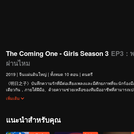
The Coming One - Girls Season 3
EP3：พร
ผ่านไหม
2019
|
จีนแผ่นดินใหญ่
|
ทั้งหมด 10 ตอน
|
ดนตรี
《明日之子》บันทึกความรักที่มีต่อเสียงเพลงและมีศักยภาพที่จะนักร้อ
เดียวกัน，ภายใต้ฝีมือ、ด้วยความช่วยเหลือของทีมมืออาชีพที่สามารถเปล
สำหรับทุกด้าน，ชี้ให้เห็นข้อผิดพลาดในตนเอง、ค้นพบศักยภาพของค
เพิ่มเติม
เพียงหนึ่งเดียวที่ได้รับการยอมรับว่าเป็นต้นแบบมตราฐานของนักดนตรี
แนะนำสำหรับคุณ