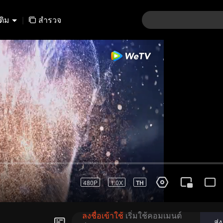
เติม
|
สำรวจ