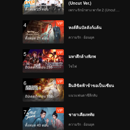
ทำกันอย่างสุดความ
(Uncut Ver.)
สามารถ ใครจะเป็นที่
ทั้งหมด 25 ตอน
เพราะรักนำทาง พาร์ท 2 (Uncut Ver.)
หนึ่งของคืนนี้?
EP7: การประเมินย่อย
VIP
4
ครั้งสุดท้าย! สาวๆจะต้อง
หงส์คืนบัลลังก์แค้น
แต่งเพลงของตัวเอง
ภายใน48ชม. พวกเขาจะ
ความรัก · ย้อนยุค
ทั้งหมด 21 ตอน
ทำสำเร็จหรือไม่?
EP8 : ใครจะเป็น 9 คน
VIP
5
สุดท้าย!
มหาศึกล้างพิภพ
ไซไฟ
อัปเดตถึงตอน 235
EP9: 4 คนสุดท้ายจะเป็น
VIP
6
ใคร?!
ฝืนลิขิตฟ้าข้าขอเป็นเซียน
แนวแฟนตาซีลึกลับ
อัปเดตถึงตอน 152
EP10: Rocket Girls
VIP
7
101 มาร่วมเวทีรอบ
ชายาเคียงหทัย
ตัดสิน! จางอวี้ฉีคว้า
ตำแหน่งThe Winner
ความรัก · ย้อนยุค
ทั้งหมด 40 ตอน