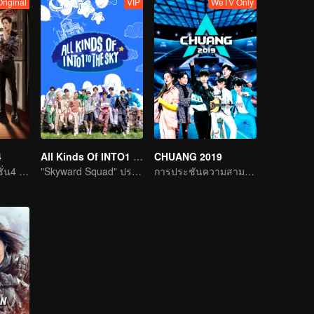
Original
VIP
WeTV Only
4
All Kinds Of INTO1 To The Sky
CHUANG 2019
ตู้เย็นมหาสนุก ซีซั่น4 กลับมาแล้วจ้า
"Skyward Squad" ปรากฏตัวทันเวลา
การประชันความสามารถของเหล่าเด็กหนุ่ม ศิลปินฝึกหัด หน้าตาดี ความสามารถล้นหลาม เพื่อเดบิวต์เป็นบอยแบนด