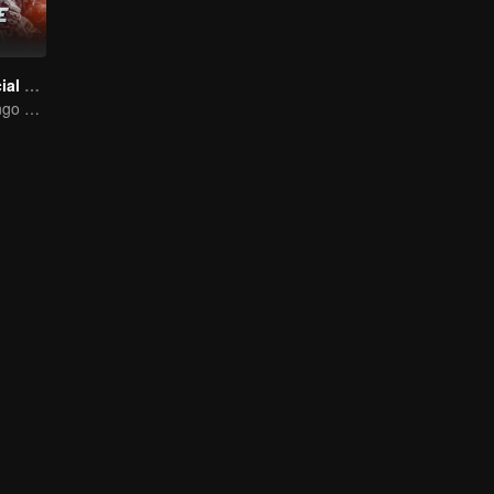
Operation Special Warfare
The Story of Vengo and Hu Bingqing in the Army