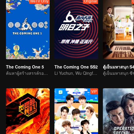
WeTV Only
Original
The Coming One 5
The Coming One SS2
ตู้เย็นมหาสนุก S
ค้นหาผู้สร้างสรรค์รอบ ๆ ตัว
Li Yuchun, Wu Qingfeng, Hua Chenyu are the chief star push officers
VIP