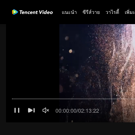
แนะนำ
ซีรีส์วาย
วาไรตี้
เพิ่ม