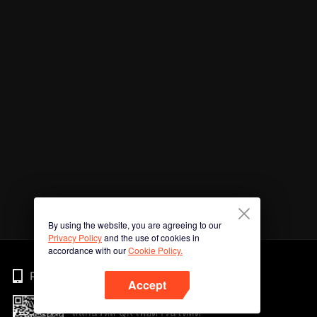
By using the website, you are agreeing to our
Privacy Policy
and the use of cookies in
accordance with our
Cookie Policy.
Phone
Accept
สแกนรหัส QR เพื่อดาวน์โหลด