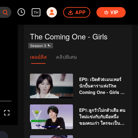
APP
VIP
TH
The Coming One - Girls
Season 3
เพลย์ลิส
คลิปพิเศษ
EP0: เปิดตัว6เมนเทอร์
นักปั้นดาราแห่งThe
Coming One - Girls ซี
ซั่นล่าสุด จะเจ๋งขนาด
ไหน!
EP1:ลูกวัวไม่กลัวเสือ คน
ใหม่แข่งกับกับมือหนึ่ง
ของคนเก่า ใครจะเป็น
คนแรกที่ได้หกดาว