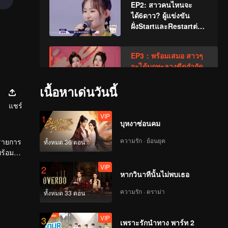
EP2: สาวคนไหนจะ
ได้6ดาว? ผู้แข่งขัน
ฝั่งStartและRestartต่าง
ทุ่มเทกันอย่างสุดความ
สามารถ
EP3：พร้อมเสมอ สาวๆ
จะได้บุกทะลวงขีดจำกัด
ถึงสอบผ่านไหม
เนื้อหาเด่นวันนี้
แชร์
EP4: การทดสอบครั้ง
VIP
1
ใหญ่มาแล้ว! โชว์บนเวที
บุหงาซ่อนคม
ครั้งแรกของสาวๆ ใครจะ
คว้าที่1ไป?
ความรัก · ย้อนยุค
รายการ
ทั้งหมด 36 ตอน
พร้อม
EP5: การประเมินผล
ิลปิน
VIP
2
ทักษะการแสดง
หากวินาทีนั้นไม่พบเธอ
สมาชิกRocket Girls
101 มาแจมด้วย! สาวๆ
ความรัก · ดราม่า
ทั้งหมด 33 ตอน
จะออกจากเซฟโซนได้
EP6: การโชว์บนเวที
หรือไม่?
VIP
3
ใหญ่ครั้งที่2 สาวๆทุกคน
เพราะรักนำทาง พาร์ท 2