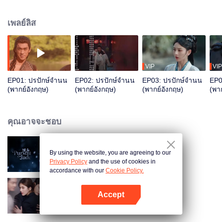
แค้นความจริงเพื่อซ่อมคลองหย่งหนิง เสี่ยวเฉียวมองออกจึงใช้การสมรสสาน
สัมพันธ์แก้วิกฤต ทั้งสองร่วมมือกันฝ่านานาอุปสรรค สุดท้ายได้ครองคู่กัน
เพลย์ลิส
VIP
VIP
EP01: ปรปักษ์จำนน
EP02: ปรปักษ์จำนน
EP03: ปรปักษ์จำนน
EP0
(พากย์อังกฤษ)
(พากย์อังกฤษ)
(พากย์อังกฤษ)
(พา
คุณอาจจะชอบ
By using the website, you are agreeing to our
ล่าหยก (พากย์อังกฤษ)
Privacy Policy
and the use of cookies in
accordance with our
Cookie Policy.
Accept
เกมรักในเงาลวง (พากย์อังกฤษ)
เปิด APP