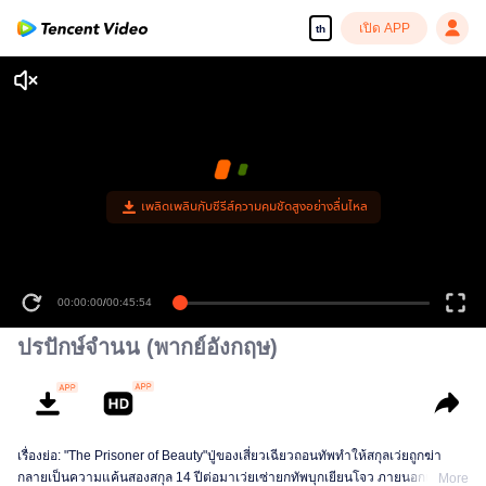
เปิด APP
th
เพลิดเพลินกับซีรีส์ความคมชัดสูงอย่างลื่นไหล
00:00:00
/
00:45:54
ปรปักษ์จำนน (พากย์อังกฤษ)
เรื่องย่อ: "The Prisoner of Beauty"ปู่ของเสี่ยวเฉียวถอนทัพทำให้สกุลเว่ยถูกฆ่า
กลายเป็นความแค้นสองสกุล 14 ปีต่อมาเว่ยเซ่ายกทัพบุกเยียนโจว ภายนอกเพื่อแก้
More