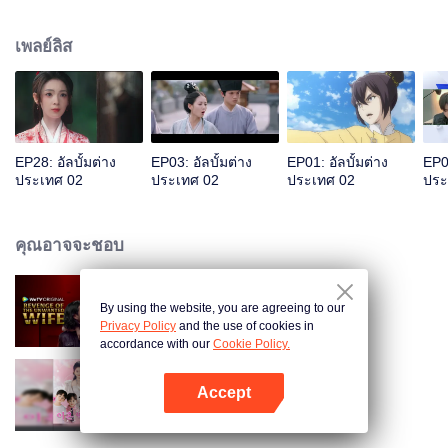
เทคโนโลยีลับสุดยอดให้กับลูกสาวอี 20 ปีต่อมา อิชิมะ Ron กลุ่มเผชิญหน้าทํา
ให้การเปลี่ยนแปลงของตัวเองเสร็จสมบูรณ์และช่วยชีวิตผู้คนในสะพาน
เพลย์ลิส
EP28: อัลบั้มต่าง
EP03: อัลบั้มต่าง
EP01: อัลบั้มต่าง
EP01
ประเทศ 02
ประเทศ 02
ประเทศ 02
ประ
คุณอาจจะชอบ
By using the website, you are agreeing to our
Revenge of The Unwanted Wife
Privacy Policy
and the use of cookies in
accordance with our
Cookie Policy.
Accept
หย่ากลับด้าน (เวอร์ชันเกาหลี)
เปิด APP