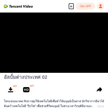
เปิด APP
th
อัลบั้มต่างประเทศ 02
โลกแห่งอนาคต Ron กลุ่มใช้เทคโนโลยีเพื่อทําให้มนุษย์เป็นทาส นักวิชาการอีน่าได้
ค้นคว้าเทคโนโลยี "ปีกไฟ" เพื่อช่วยชีวิตมนุษย์ ในช่วงเวลาวิกฤติอีน่ามอบ
More