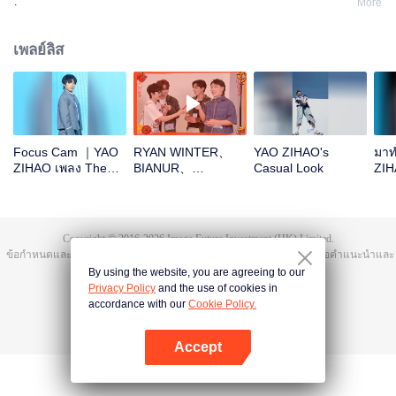
.
More
เพลย์ลิส
Focus Cam ｜YAO
RYAN WINTER、
YAO ZIHAO's
มาท
ZIHAO เพลง Theme
BIANUR、
Casual Look
ZIH
Song CHUANG
SMART、KK、YAO
ASIA S2
ZIHAOOpen the red
envelopes in the
New Year! Let's
Copyright © 2016-
2026
Image Future Investment (HK) Limited.
witness the luck
ข้อกำหนดและเงื่อนไข
|
ข้อตกลงความเป็นส่วนตัว
|
Cookie Policy
|
เสนอคำแนะนำและ
together!
ข้อติชม
|
@
TencentVideo
By using the website, you are agreeing to our
Privacy Policy
and the use of cookies in
accordance with our
Cookie Policy.
Accept
เปิด APP