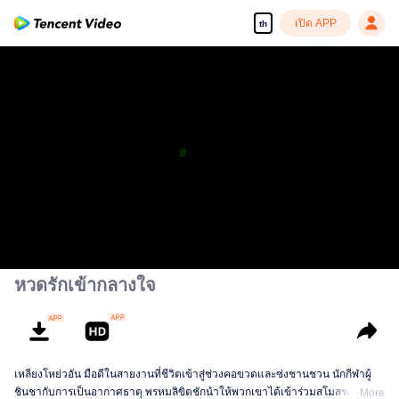
เปิด APP
th
หวดรักเข้ากลางใจ
เหลียงโหย่วอัน มือดีในสายงานที่ชีวิตเข้าสู่ช่วงคอขวดและซ่งชานชวน นักกีฬาผู้
ชินชากับการเป็นอากาศธาตุ พรหมลิขิตชักนำให้พวกเขาได้เข้าร่วมสโมสรเทนนิส
More