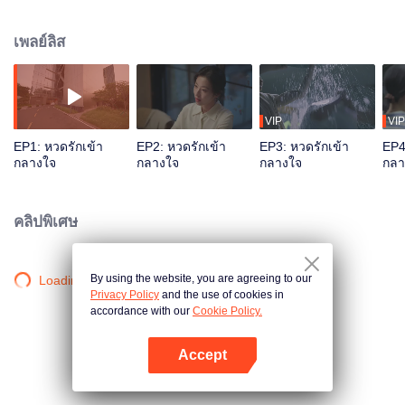
คอร์ตหญ้าแห่งหนึ่ง คนหนึ่งเป็นผู้จัดการสโมสรที่มาเปลี่ยนสายงานเมื่อเริ่มแก่ อีก
คนหนึ่งก็เป็นนักกีฬาแบดมันตันผันตัวมาเล่นเทนนิส พวกเขาทั้งสองและเพื่อนร่วม
เพลย์ลิส
ทีมก็ร่วมฝ่าฟันอุปสรรคต่าง ๆ พยายามสร้างสโมสรอาชีพที่แข็งแกร่ง ในช่วงเวลา
นั้นเหลียงโหย่วอันและซ่งซานชวนก็เริ่มรักกัน ทั้งต้องเผชิญหน้ากับความขัดแย้ง
เรื่องทัศนคติและประสบการณ์ชีวิต สโมสรพัฒนาขึ้นเรื่อย ๆ พวกเขาเองก็ได้ก้าว
ข้ามตัวเอง เพิ่มพูนความมั่นใจครั้งแล้วครั้งแล้วระหว่างการต่อสู้เหล่านั้น สุดท้าย
ก็ได้มาซึ่งความเติบโตในหน้าที่การงานและความรักอันงดงาม
VIP
VIP
EP1: หวดรักเข้า
EP2: หวดรักเข้า
EP3: หวดรักเข้า
EP4
กลางใจ
กลางใจ
กลางใจ
กลา
คลิปพิเศษ
By using the website, you are agreeing to our
Loading…
Privacy Policy
and the use of cookies in
accordance with our
Cookie Policy.
Accept
เปิด APP