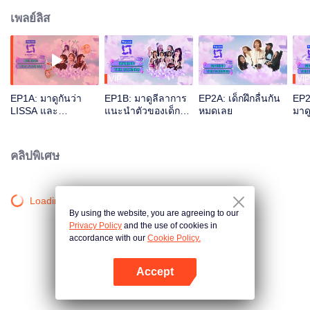
เพลย์ลิส
VIP
VIP
EP1A: มาดูกันว่า
EP1B: มาดูลีลาการ
EP2A: เด็กฝึกลื่นกัน
EP2
LISSA และ
แนะนำตัวของเด็กฝึก
หมดเลย
มาดู
CHACHA เตรียม
แต่ละคนกัน
อะไรมาให้เมนเทอร์
คลิปพิเศษ
Loading…
By using the website, you are agreeing to our
Privacy Policy
and the use of cookies in
accordance with our
Cookie Policy.
Accept
เปิด APP