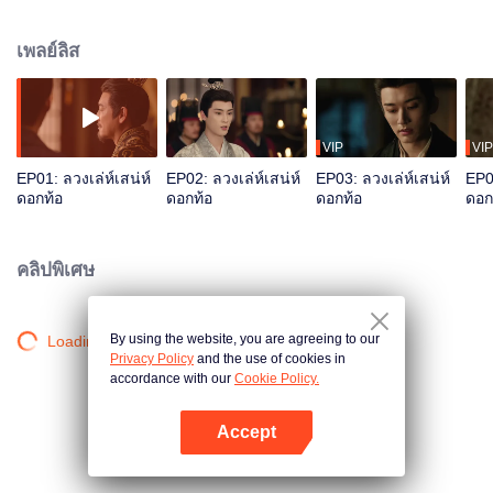
มหาเสนาบดีเสิ่นไจ้เหย่ ทั้งสองทั้งขับเคี่ยวกันและร่วมมือกันกำจัดศัตรูทางการเมือง
สุดท้ายตกหลุมรักกันอย่างเงียบ ๆ ท่ามกลางวิกฤตการณ์
เพลย์ลิส
VIP
VIP
EP01: ลวงเล่ห์เสน่ห์
EP02: ลวงเล่ห์เสน่ห์
EP03: ลวงเล่ห์เสน่ห์
EP04
ดอกท้อ
ดอกท้อ
ดอกท้อ
ดอก
คลิปพิเศษ
By using the website, you are agreeing to our
Loading…
Privacy Policy
and the use of cookies in
accordance with our
Cookie Policy.
Accept
เปิด APP