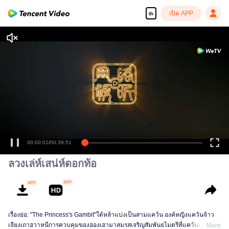
เปิด APP
th
00:00:01
/
00:39:51
ลวงเล่ห์เสน่ห์ดอกท้อ
เรื่องย่อ: "The Princess's Gambit"ใต้หล้าแบ่งเป็นสามแคว้น องค์หญิงแคว้นจ้าว
เจียงเถาฮวาหนีการควบคุมของฮองเฮามาสมรสเจริญสัมพันธไมตรีที่แคว้นเว่ยกับ
More