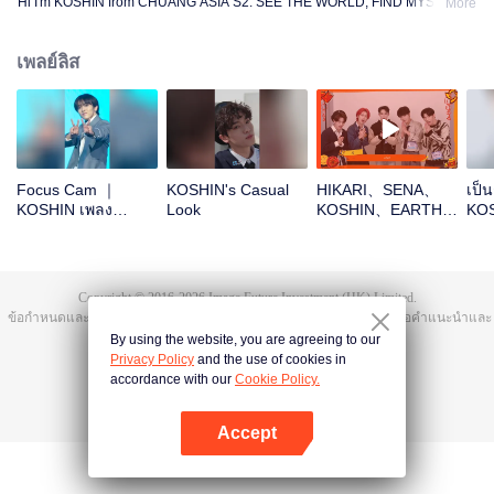
Hi I'm KOSHIN from CHUANG ASIA S2. SEE THE WORLD, FIND MYSELF!
More
เพลย์ลิส
Focus Cam ｜
KOSHIN's Casual
HIKARI、SENA、
เป็น
KOSHIN เพลง
Look
KOSHIN、EARTH、
KOS
Theme Song
REXYOpen the red
CHU
CHUANG ASIA S2
envelopes in the
กัน
New Year! Let's
witness the luck
Copyright © 2016-
2026
Image Future Investment (HK) Limited.
together!
ข้อกำหนดและเงื่อนไข
|
ข้อตกลงความเป็นส่วนตัว
|
Cookie Policy
|
เสนอคำแนะนำและ
ข้อติชม
|
@
TencentVideo
By using the website, you are agreeing to our
Privacy Policy
and the use of cookies in
accordance with our
Cookie Policy.
Accept
เปิด APP