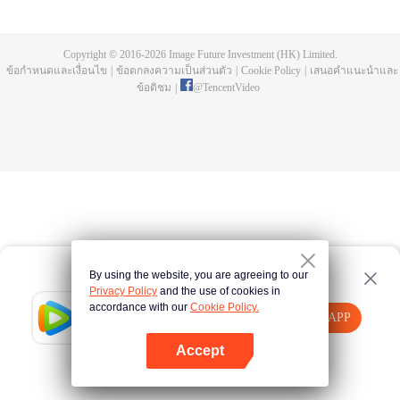
นอยด์" โดยมี "ฮิคารุ สุโด้" หมอที่รักษาฮิวมานอยด์ในคลินิกสุโด้ และต้องเผชิญกับ
โรคภัยใหม่ที่เกิดจากการอยู่ร่วมกันของมนุษย์และ AI.
Copyright © 2016-
2026
Image Future Investment (HK) Limited.
ข้อกำหนดและเงื่อนไข
|
ข้อตกลงความเป็นส่วนตัว
|
Cookie Policy
|
เสนอคำแนะนำและ
ข้อติชม
|
@
TencentVideo
By using the website, you are agreeing to our
Privacy Policy
and the use of cookies in
accordance with our
Cookie Policy.
Tencent Video
เปิด APP
รับชมเนื้อหาเพิ่มเติม
Accept
หากล้มเหลว โปรด
คลิกที่นี่
ลองใหม่อีกครั้ง
เปิด APP