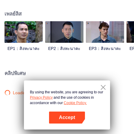
ทั้งอาจารย์ และพ่อของทุกคนซึ่งโรงเรียนแห่งนี้เป็นที่รวบรวมเด็กกำพร้าจากที่ต่าง ๆ
มาฝึกสอนวิชาการต่อสู้โดยในจำนวนศิษย์ของอาจารย์อ้วนมี สิงหะนาคะ สุบรรณ
เพลย์ลิส
และหัสดินทั้งสี่มีความสามารถโดดเด่นกว่าศิษย์คนอื่นๆ นอกจากทั้งสี่หนุ่มแล้วใน
โรงเรียนของอาจารย์ยอดยังมีนักเรียนหญิงด้วยโดยหนึ่งในนั้นก็คือรินเด็กสาวบุคลิก
ห้าว ๆ ที่แอบชอบนาคะอยู่แม้เวลาเจอกันทีไรจะทะเลาะกันทุกทีก็ตาม
EP1：สิงหะนาคะ
EP2：สิงหะนาคะ
EP3：สิงหะนาคะ
E
คลิปพิเศษ
By using the website, you are agreeing to our
Loading…
Privacy Policy
and the use of cookies in
accordance with our
Cookie Policy.
Accept
เปิด APP