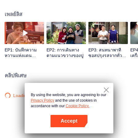
ทั่วทุกมุมโลก เนื่องจากภูมิประเทศ วัฒนธรรม สภาพแวดล้อม ความเป็นอยู่ที่แตก
ต่างกัน ทำให้การถนอมอาหารของแต่ละท้องที่แตกต่างกันไป ในซีซั่นนี้จะถ่ายทอด
เพลย์ลิส
ถึงอาหารที่แตกต่างแต่มีความเกี่ยวข้องกัน เต็มไปด้วยความแปลกใหม่ และเรื่อง
ราวที่น่าสนใจมากมาย
EP1: บันทึกความ
EP2: การเดินทาง
EP3: สนทนาพาที
EP4
หวานแห่งแดน
ตามแนวขวางของปู
ซอสปรุงรสจากทั่ว
เครื
สนธยา
ปฐพี
คลิปพิเศษ
By using the website, you are agreeing to our
Loading…
Privacy Policy
and the use of cookies in
accordance with our
Cookie Policy.
Accept
เปิด APP