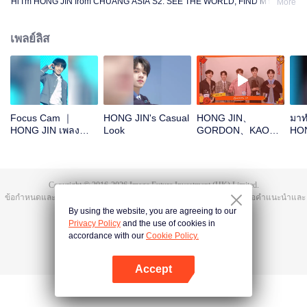
Hi I'm HONG JIN from CHUANG ASIA S2. SEE THE WORLD, FIND MYSELF!
More
เพลย์ลิส
Focus Cam ｜
HONG JIN's Casual
HONG JIN、
มาท
HONG JIN เพลง
Look
GORDON、KAO、
HON
Theme Song
NINJA、PRAYOpen
เถอ
CHUANG ASIA S2
the red envelopes
in the New Year!
Let's witness the
Copyright © 2016-
2026
Image Future Investment (HK) Limited.
luck together!
ข้อกำหนดและเงื่อนไข
|
ข้อตกลงความเป็นส่วนตัว
|
Cookie Policy
|
เสนอคำแนะนำและ
ข้อติชม
|
@
TencentVideo
By using the website, you are agreeing to our
Privacy Policy
and the use of cookies in
accordance with our
Cookie Policy.
Accept
เปิด APP