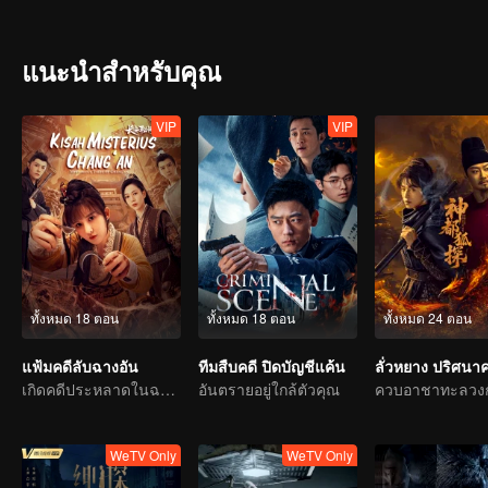
encountered numerous contradictory clues, along with a missing larg
the complex relationships within the Guan family, all of which made
with the victims all having close ties to Guan Jingtang. Under imm
แนะนำสำหรับคุณ
beginning, uncovering an old, unresolved case. It turns out that An
case. Eventually, An Ping painstakingly pieced together the truth, u
Shang Jie, too, overcame the shadows of her past, resolving long-st
VIP
VIP
fight alongside An Ping.
ทั้งหมด 18 ตอน
ทั้งหมด 18 ตอน
ทั้งหมด 24 ตอน
แฟ้มคดีลับฉางอัน
ทีมสืบคดี ปิดบัญชีแค้น
เกิดคดีประหลาดในฉางอันบ่อยครั้ง คนใจกล้าเชิญเข้ามา
อันตรายอยู่ใกล้ตัวคุณ
WeTV Only
WeTV Only