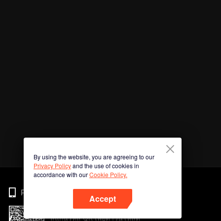
By using the website, you are agreeing to our
Privacy Policy
and the use of cookies in
accordance with our
Cookie Policy.
Phone
Accept
สแกนรหัส QR เพื่อดาวน์โหลด