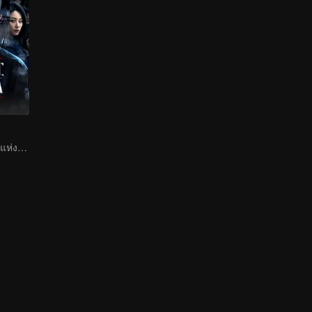
หน่วยความมั่นคงแห่งชาติสลายแผนชั่วของหน่วยสอดแนม