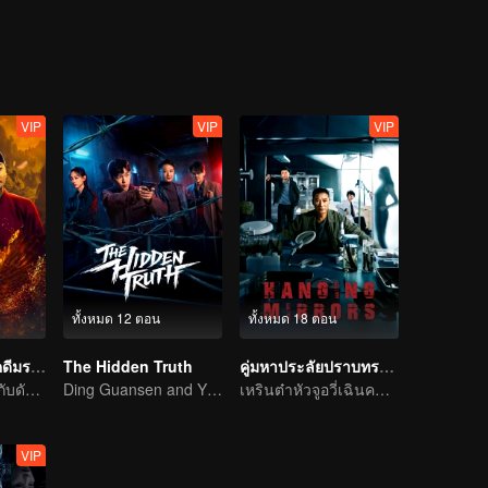
e sum of cash, a familiar woman in a red dress, blood-red floral patte
 the case increasingly baffling. To make matters worse, more murders f
ense pressure, An Ping and Shang Jie began investigating from the very
 Ping's mentor, who was also Shang Jie's father, had died because of th
nmasking the twisted mind behind the crimes and bringing the culprit to j
anding personal conflicts. She decided to continue on her father's leg
VIP
VIP
VIP
ทั้งหมด 12 ตอน
ทั้งหมด 18 ตอน
ลั่วหยาง ปริศนาคดีมรณะ
The Hidden Truth
คู่มหาประลัยปราบทรชน
ควบอาชาทะลวงกับดัก สืบคดีปริศนาแห่งนครเทพ
Ding Guansen and Yin Xiaotian star in this gritty crime thriller centered on a long-buried cold case.
เหรินต๋าหัวจูอวี่เฉินคลี่คลายคดีฆาตกรรมต่อเนื่อง
VIP