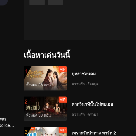
เนื้อหาเด่นวันนี้
VIP
1
บุหงาซ่อนคม
ความรัก · ย้อนยุค
ทั้งหมด 36 ตอน
VIP
2
หากวินาทีนั้นไม่พบเธอ
ความรัก · ดราม่า
ทั้งหมด 33 ตอน
 was
police
VIP
3
they
เพราะรักนำทาง พาร์ท 2