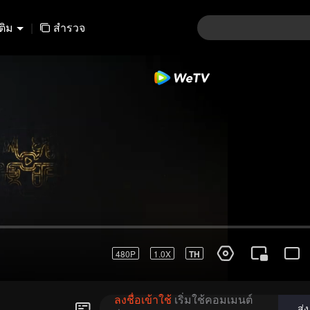
เติม
|
สำรวจ