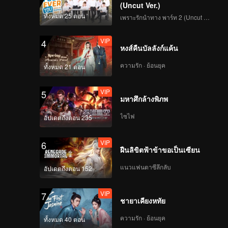
rns, and
(Uncut Ver.)
ollowed,
ทั้งหมด 25 ตอน
เพราะรักนำทาง พาร์ท 2 (Uncut Ver.)
at very
VIP
4
ustice.
หงส์คืนบัลลังก์แค้น
acy and
ความรัก · ย้อนยุค
ทั้งหมด 21 ตอน
VIP
5
มหาศึกล้างพิภพ
ไซไฟ
อัปเดตถึงตอน 235
VIP
6
ฝืนลิขิตฟ้าข้าขอเป็นเซียน
แนวแฟนตาซีลึกลับ
อัปเดตถึงตอน 152
VIP
7
ชายาเคียงหทัย
ความรัก · ย้อนยุค
ทั้งหมด 40 ตอน