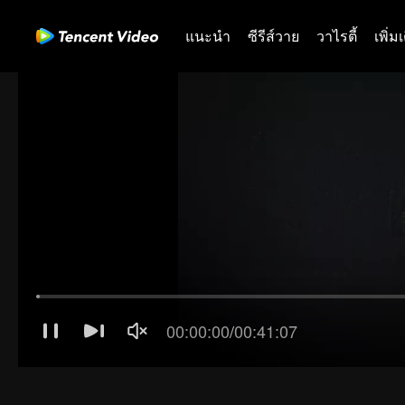
แนะนำ
ซีรีส์วาย
วาไรตี้
เพิ่ม