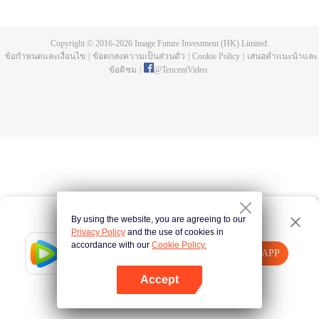
อยู่ในระดับฝึกลมปราณ เขาตัดสินใจกักตัวเข้าฌานเพื่อเลื่อนขั้นในเร็ววัน แต่แล้ว
พอกลับออกมา กลับพบว่าสำนักตกต่ำเหลือศิษย์เพียงไม่กี่คน สวีหยางจึงตั้งปฏิญาณ
จะกอบกู้สำนักกลับสู่ยุครุ่งเรือง! ขณะที่สำนักเทียนหลันขยายอิทธิพลขึ้นไปเรื่อย ๆ
Copyright © 2016-
2026
Image Future Investment (HK) Limited.
ความจริงเรื่องการบำเพ็ญของเขาหยุดอยู่กับที่ก็ค่อยถูก ๆ เปิดเผย! หนึ่งความคิดจะ
ข้อกำหนดและเงื่อนไข
|
ข้อตกลงความเป็นส่วนตัว
|
Cookie Policy
|
เสนอคำแนะนำและ
สำเร็จเป็นเซียน หรือมาร? ความเป็นตายของโลกนี้ขึ้นอยู่กับสวีหยาง
ข้อติชม
|
@
TencentVideo
By using the website, you are agreeing to our
Privacy Policy
and the use of cookies in
accordance with our
Cookie Policy.
Tencent Video
เปิด APP
รับชมเนื้อหาเพิ่มเติม
Accept
หากล้มเหลว โปรด
คลิกที่นี่
ลองใหม่อีกครั้ง
เปิด APP