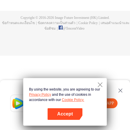
อยู่ในระดับฝึกลมปราณ เขาตัดสินใจกักตัวเข้าฌานเพื่อเลื่อนขั้นในเร็ววัน แต่แล้ว
พอกลับออกมา กลับพบว่าสำนักตกต่ำเหลือศิษย์เพียงไม่กี่คน สวีหยางจึงตั้งปฏิญาณ
จะกอบกู้สำนักกลับสู่ยุครุ่งเรือง! ขณะที่สำนักเทียนหลันขยายอิทธิพลขึ้นไปเรื่อย ๆ
Copyright © 2016-
2026
Image Future Investment (HK) Limited.
ความจริงเรื่องการบำเพ็ญของเขาหยุดอยู่กับที่ก็ค่อยถูก ๆ เปิดเผย! หนึ่งความคิดจะ
ข้อกำหนดและเงื่อนไข
|
ข้อตกลงความเป็นส่วนตัว
|
Cookie Policy
|
เสนอคำแนะนำและ
สำเร็จเป็นเซียน หรือมาร? ความเป็นตายของโลกนี้ขึ้นอยู่กับสวีหยาง
ข้อติชม
|
@
TencentVideo
By using the website, you are agreeing to our
Privacy Policy
and the use of cookies in
accordance with our
Cookie Policy.
Tencent Video
เปิด APP
รับชมเนื้อหาเพิ่มเติม
Accept
หากล้มเหลว โปรด
คลิกที่นี่
ลองใหม่อีกครั้ง
เปิด APP