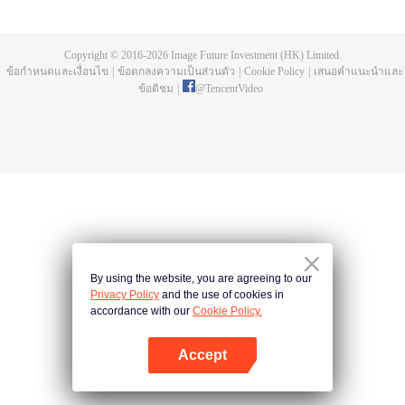
อยู่ในระดับฝึกลมปราณ เขาตัดสินใจกักตัวเข้าฌานเพื่อเลื่อนขั้นในเร็ววัน แต่แล้ว
พอกลับออกมา กลับพบว่าสำนักตกต่ำเหลือศิษย์เพียงไม่กี่คน สวีหยางจึงตั้งปฏิญาณ
จะกอบกู้สำนักกลับสู่ยุครุ่งเรือง! ขณะที่สำนักเทียนหลันขยายอิทธิพลขึ้นไปเรื่อย ๆ
Copyright © 2016-
2026
Image Future Investment (HK) Limited.
ความจริงเรื่องการบำเพ็ญของเขาหยุดอยู่กับที่ก็ค่อยถูก ๆ เปิดเผย! หนึ่งความคิดจะ
ข้อกำหนดและเงื่อนไข
|
ข้อตกลงความเป็นส่วนตัว
|
Cookie Policy
|
เสนอคำแนะนำและ
สำเร็จเป็นเซียน หรือมาร? ความเป็นตายของโลกนี้ขึ้นอยู่กับสวีหยาง
ข้อติชม
|
@
TencentVideo
By using the website, you are agreeing to our
Privacy Policy
and the use of cookies in
accordance with our
Cookie Policy.
Accept
เปิด APP