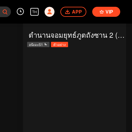
APP
VIP
TH
ตำนานจอมยุทธ์ภูตถังซาน 2 (พากย์ไทย)
อนิเมะS1
ตัวอย่าง