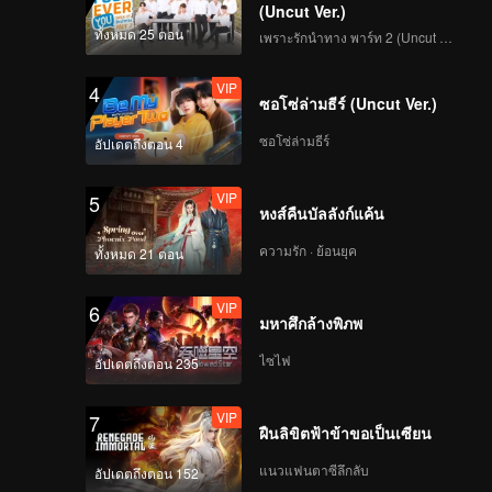
(Uncut Ver.)
ทั้งหมด 25 ตอน
เพราะรักนำทาง พาร์ท 2 (Uncut Ver.)
VIP
4
ซอโซ่ล่ามธีร์ (Uncut Ver.)
ซอโซ่ล่ามธีร์
อัปเดตถึงตอน 4
VIP
5
หงส์คืนบัลลังก์แค้น
ความรัก · ย้อนยุค
ทั้งหมด 21 ตอน
VIP
6
มหาศึกล้างพิภพ
ไซไฟ
อัปเดตถึงตอน 235
VIP
7
ฝืนลิขิตฟ้าข้าขอเป็นเซียน
แนวแฟนตาซีลึกลับ
อัปเดตถึงตอน 152