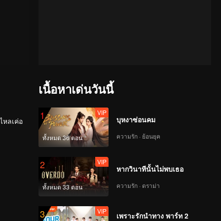
เนื้อหาเด่นวันนี้
VIP
1
บุหงาซ่อนคม
อไหลเค่อ
ความรัก · ย้อนยุค
ทั้งหมด 36 ตอน
ิ่ง
VIP
2
หากวินาทีนั้นไม่พบเธอ
ความรัก · ดราม่า
ทั้งหมด 33 ตอน
VIP
3
เพราะรักนำทาง พาร์ท 2