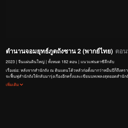
ตำนานจอมยุทธ์ภูตถังซาน 2 (พากย์ไทย)
ตอนท
2023
|
จีนแผ่นดินใหญ่
|
ทั้งหมด 182 ตอน
|
แนวแฟนตาซีลึกลับ
เรื่องย่อ: หลังจากสำนักถัง ณ ดินแดนโต้วหลัวก่อตั้งมากว่าหมื่นปีก็ถึงค
จะฟื้นฟูสำนักถังให้กลับมารุ่งเรืองอีกครั้งและเขียนบทเพลงสุดยอดสำนักถั
เทพศักดิ์สิทธิ์แห่งวิญญาณ สัตว์วิญญาณล้านปีที่มือกุมอาทิตย์และจันทร
เพิ่มเติม
อัศจรรย์ทุกอย่างค่อย ๆ แสดงออกมา
อาวุธลับสำนักถังจะทำให้พวกเขาพลิกฟื้นขึ้นรุ่งโรจน์ได้หรือไม่ สำนักถังจะ