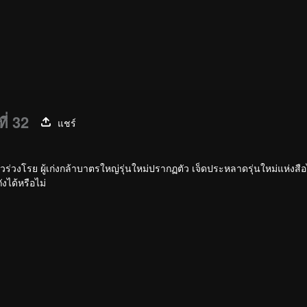
ี่ 32
แชร์
ราวร่วงโรย ผู้เก่งกล้าบาตรใหญ่รุ่นใหม่ปรากฏตัว เจ็ดประหลาดรุ่นใหม่แห่งสื
งได้หรือไม่
า สามารถเด็ดดวงดาราได้ สร้างระบบอุปกรณ์ภูตใหม่ที่ทำให้สำนักถังร่วงโรย ส
กลับมารุ่งเรืองอีกครั้งได้หรือเปล่า