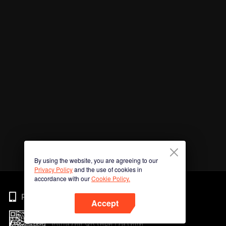
By using the website, you are agreeing to our
Privacy Policy
and the use of cookies in
accordance with our
Cookie Policy.
Phone
Accept
สแกนรหัส QR เพื่อดาวน์โหลด