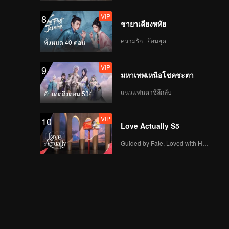
VIP
8
ชายาเคียงหทัย
ความรัก · ย้อนยุค
ทั้งหมด 40 ตอน
VIP
9
มหาเทพเหนือโชคชะตา
แนวแฟนตาซีลึกลับ
อัปเดตถึงตอน 534
VIP
10
Love Actually S5
Guided by Fate, Loved with Heart