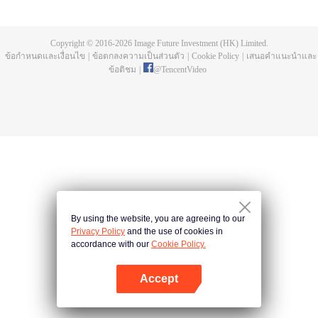
สำนักถังให้กลับมารุ่งเรืองอีกครั้งและเขียนบทเพลงสุดยอดสำนักถังได้หรือไม่ เทพ
ศักดิ์สิทธิ์แห่งวิญญาณ สัตว์วิญญาณล้านปีที่มือกุมอาทิตย์และจันทรา สามารถเด็ด
ดวงดาราได้ สร้างระบบอุปกรณ์ภูตใหม่ที่ทำให้สำนักถังร่วงโรย สิ่งอัศจรรย์ทุกอย่าง
Copyright © 2016-
2026
Image Future Investment (HK) Limited.
ค่อย ๆ แสดงออกมา อาวุธลับสำนักถังจะทำให้พวกเขาพลิกฟื้นขึ้นรุ่งโรจน์ได้หรือไม่
ข้อกำหนดและเงื่อนไข
|
ข้อตกลงความเป็นส่วนตัว
|
Cookie Policy
|
เสนอคำแนะนำและ
สำนักถังจะกลับมารุ่งเรืองอีกครั้งได้หรือเปล่า
ข้อติชม
|
@
TencentVideo
By using the website, you are agreeing to our
Privacy Policy
and the use of cookies in
accordance with our
Cookie Policy.
Accept
เปิด APP