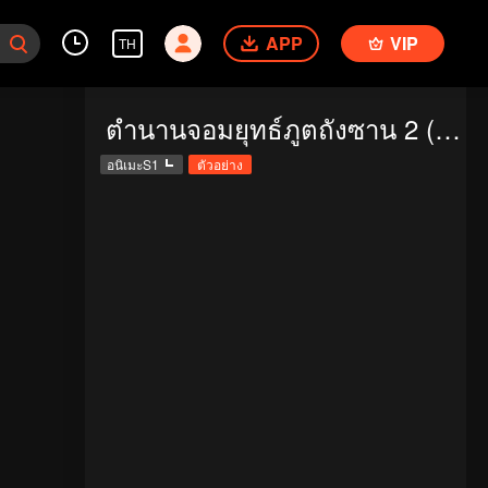
APP
VIP
TH
ตำนานจอมยุทธ์ภูตถังซาน 2 (พากย์ไทย)
อนิเมะS1
ตัวอย่าง