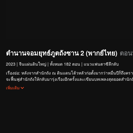
ตำนานจอมยุทธ์ภูตถังซาน 2 (พากย์ไทย)
ตอนท
2023
|
จีนแผ่นดินใหญ่
|
ทั้งหมด 182 ตอน
|
แนวแฟนตาซีลึกลับ
เรื่องย่อ: หลังจากสำนักถัง ณ ดินแดนโต้วหลัวก่อตั้งมากว่าหมื่นปีก็ถึงค
จะฟื้นฟูสำนักถังให้กลับมารุ่งเรืองอีกครั้งและเขียนบทเพลงสุดยอดสำนักถั
เทพศักดิ์สิทธิ์แห่งวิญญาณ สัตว์วิญญาณล้านปีที่มือกุมอาทิตย์และจันทร
เพิ่มเติม
อัศจรรย์ทุกอย่างค่อย ๆ แสดงออกมา
อาวุธลับสำนักถังจะทำให้พวกเขาพลิกฟื้นขึ้นรุ่งโรจน์ได้หรือไม่ สำนักถังจะ