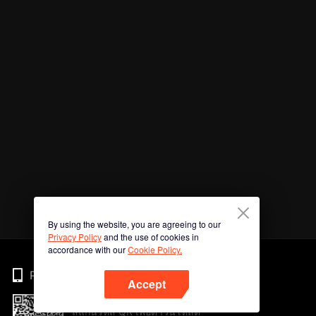
By using the website, you are agreeing to our
Privacy Policy
and the use of cookies in
accordance with our
Cookie Policy.
Phone
Accept
สแกนรหัส QR เพื่อดาวน์โหลด