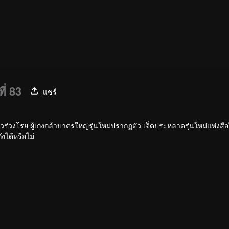
ี่ 83
แชร์
ราวร่วงโรย ผู้เก่งกล้าบาตรใหญ่รุ่นใหม่ปรากฏตัว เจ็ดประหลาดรุ่นใหม่แห่งสื
งได้หรือไม่
า สามารถเด็ดดวงดาราได้ สร้างระบบอุปกรณ์ภูตใหม่ที่ทำให้สำนักถังร่วงโรย ส
กลับมารุ่งเรืองอีกครั้งได้หรือเปล่า