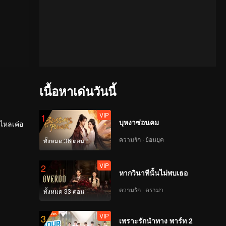
เนื้อหาเด่นวันนี้
VIP
1
บุหงาซ่อนคม
อไหลเค่อ
ความรัก · ย้อนยุค
ทั้งหมด 36 ตอน
ิ่ง
VIP
2
หากวินาทีนั้นไม่พบเธอ
ความรัก · ดราม่า
ทั้งหมด 33 ตอน
VIP
3
เพราะรักนำทาง พาร์ท 2