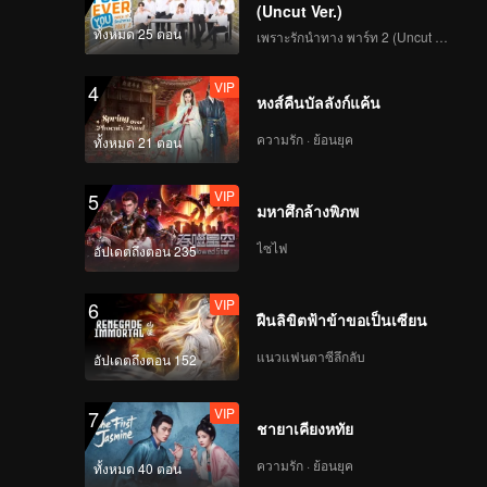
(Uncut Ver.)
ทั้งหมด 25 ตอน
เพราะรักนำทาง พาร์ท 2 (Uncut Ver.)
VIP
4
หงส์คืนบัลลังก์แค้น
ความรัก · ย้อนยุค
ทั้งหมด 21 ตอน
VIP
5
มหาศึกล้างพิภพ
ไซไฟ
อัปเดตถึงตอน 235
VIP
6
ฝืนลิขิตฟ้าข้าขอเป็นเซียน
แนวแฟนตาซีลึกลับ
อัปเดตถึงตอน 152
VIP
7
ชายาเคียงหทัย
ความรัก · ย้อนยุค
ทั้งหมด 40 ตอน