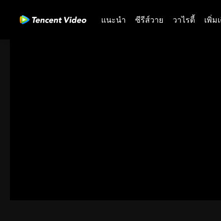
แนะนำ
ซีรีส์วาย
วาไรตี้
เพิ่ม