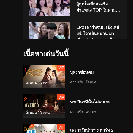
สู้สุดใจเพื่อช่วงชิง
ตำแหน่ง TOP ในด่าน
แรก
EP2 (พาร์ทจบ): เมิ่งเหม่
ยฉี โจวเจิ้นหนาน มา
เยี่ยมรุ่นน้อง พูดคุยถึง
ตำแหน่ง Center ของ
เนื้อหาเด่นวันนี้
เพลงธีมรายการ
EP3(พาร์ทแรก)：การ
ประเมินสเตจครั้งแรก!
VIP
1
บุหงาซ่อนคม
ความรัก · ย้อนยุค
ทั้งหมด 36 ตอน
EP3 (พาร์ทจบ): การ
แข่งขันเวทีแรกเริ่มขึ้น
VIP
2
แล้ว! เหล่าเมนเทอร์นำ
หากวินาทีนั้นไม่พบเธอ
ทีมเด็กฝึกทีมตัวเองแบท
เทิลกันอย่างดุเดือด
ความรัก · ดราม่า
ทั้งหมด 33 ตอน
EP4 (พาร์ทแรก): เหล่า
เด็กฝึกจับกลุ่มโชว์เปลี่ยน
VIP
3
คาแรคเตอร์ เนเน่ จูจู่อ้าย
เพราะรักนำทาง พาร์ท 2