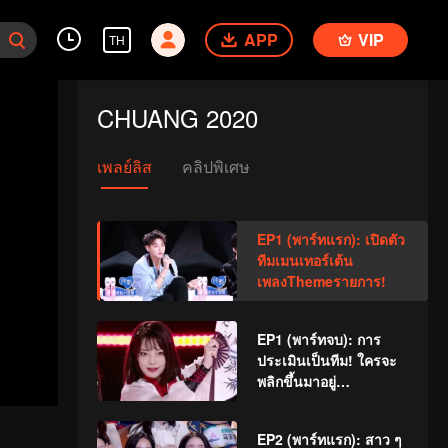
APP
VIP
TH
CHUANG 2020
เพลย์ลิส
คลิปพิเศษ
EP1 (พาร์ทแรก): เปิดตัว
ทีมเมนเทอร์เต้น
เพลงThemeรายการ!
EP1 (พาร์ทจบ): การ
ประเมินเป็นทีม! ใครจะ
พลิกขึ้นมาอยู่
อันดับTOPได้สำเร็จ?
EP2 (พาร์ทแรก): สาว ๆ