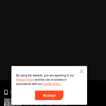
By using the website, you are agreeing to our
Privacy Policy
and the use of cookies in
accordance with our
Cookie Policy.
Phone
Accept
สแกนรหัส QR เพื่อดาวน์โหลด