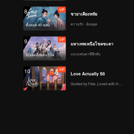
ของเหล่าเด็กฝึก ณ
VIP
8
ใจกลางเมืองเซินเจิ้น!
ชายาเคียงหทัย
แฟน ๆ รุมล้อมเพียบ
ความรัก · ย้อนยุค
ทั้งหมด 40 ตอน
EP7 (พาร์ทแรก): ใครจะ
เป็น 35 คนที่ได้เข้ารอบ
VIP
9
ต่อไป ？
มหาเทพเหนือโชคชะตา
แนวแฟนตาซีลึกลับ
อัปเดตถึงตอน 534
EP7 (พาร์ทจบ): การ
ประกาศผลโหวตครั้งที่
VIP
10
สองเสร็จสิ้น! เตรียมโชว์
Love Actually S5
ครั้งถัดไป เซ็นเตอร์ถูก
เลือกโดยแฟน ๆ ?
Guided by Fate, Loved with Heart
EP8 (พาร์ทแรก) : ไอ
ดอลรุ่นพี่มาร่วมโชว์ ร้อง
เล่น เต้น แรป จัดเต็มทุก
ทีม!
EP8 (พาร์ทจบ): รุ่นพี่ไอ
ดอลมาร่วมโชว์! ติงอวี่ซี
ประกบคู่Nene หลี่จื้อถิงคู่