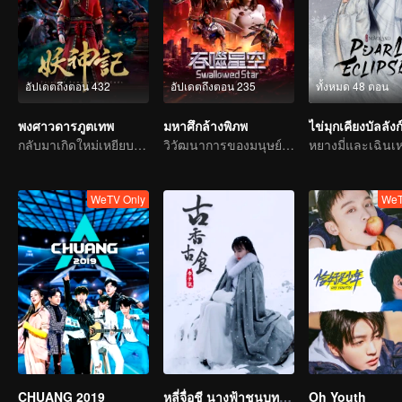
อัปเดตถึงตอน 432
อัปเดตถึงตอน 235
ทั้งหมด 48 ตอน
พงศาวดารภูตเทพ
มหาศึกล้างพิภพ
ไข่มุกเคียงบัลลังก
กลับมาเกิดใหม่เหยียบย่างเข้าสู่ระดับสูงสุดแห่งวิถียุทธ์
วิวัฒนาการของมนุษย์คือคำตอบเพียงหนึ่งเดียว
WeTV Only
WeT
CHUANG 2019
หลี่จื่อชี นางฟ้าชนบทในฝัน
Oh Youth