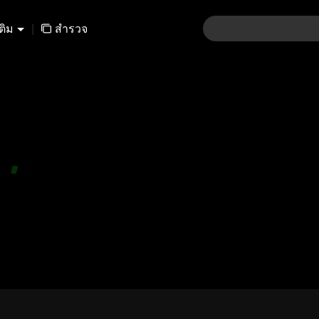
เติม
|
สำรวจ