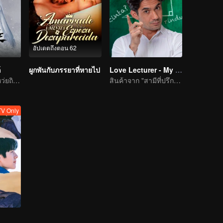
อัปเดตถึงตอน 62
์
ผูกพันกับภรรยาที่หายไป
Love Lecturer - My Lecturer My Husband Season 2
หยางมี่และเฉินเหว่ยถิงต่อสู้กับโชคชะตาเพื่อความรัก
สินค้าจาก "สามีที่ปรึกษาของฉัน" ซีซั่น 2
V Only