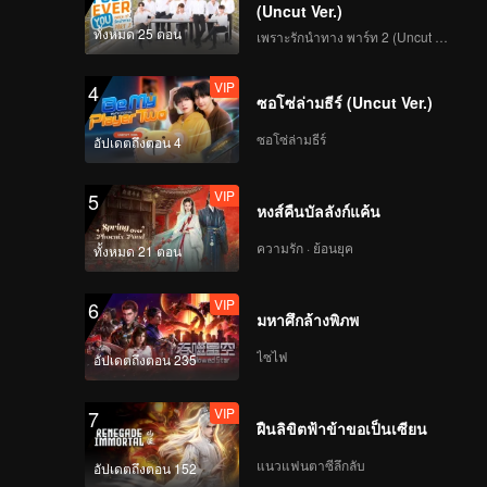
หล่อจนสาวกรี๊ด
(Uncut Ver.)
ทั้งหมด 25 ตอน
เพราะรักนำทาง พาร์ท 2 (Uncut Ver.)
EP4 (พาร์ทจบ): ประกาศ
ผลโหวตครั้งแรก 55 คน
VIP
4
เท่านั้นที่จะได้ไปต่อ! 3
ซอโซ่ล่ามธีร์ (Uncut Ver.)
คนได้นั่งสำรอง
ซอโซ่ล่ามธีร์
อัปเดตถึงตอน 4
EP5 (พาร์ทแรก): การ
แสดงบนเวทีครั้งที่ 2 ทีม
VIP
5
ไหนจะได้ใจเมนเทอร์
หงส์คืนบัลลังก์แค้น
ไป?
ความรัก · ย้อนยุค
ทั้งหมด 21 ตอน
EP5 (พาร์ทจบ): การ
แสดงบนเวทีครั้งที่ 2 ต่อ
VIP
6
จากเมื่อวาน ทีมไหนจะ
มหาศึกล้างพิภพ
ทำผลงานได้ดีที่สุด ?
ไซไฟ
อัปเดตถึงตอน 235
EP6 (พาร์ทแรก): เหล่า
เด็กฝึกรวมตัวกันเผาเมน
VIP
7
เทอร์!
ฝืนลิขิตฟ้าข้าขอเป็นเซียน
แนวแฟนตาซีลึกลับ
อัปเดตถึงตอน 152
EP6 (พาร์ทจบ): โชว์แรก