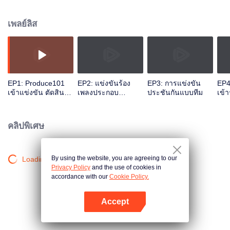
ผ่านโจทย์-การฝึกซ้อม-และทดสอบ，ให้ผู้เข้าแข่งขันได้รับการฝึกฝนและพัฒนา
ฝีมือผ่านเมนเทอร์，และจะมีเด็กฝึกหัดเพียง 11 คน ที่จะได้เดบิวต์เป็นเกิร์ลกรุ๊ป。
เพลย์ลิส
EP1: Produce101
EP2: แข่งขันร้อง
EP3: การแข่งขัน
EP4
เข้าแข่งขัน ตัดสิน
เพลงประกอบ
ประชันกันแบบทีม
เข้า
รอบแรก
ภาพยนตร์ซีรี่ย์รอบที่
แข่
รอบ
คลิปพิเศษ
By using the website, you are agreeing to our
Loading…
Privacy Policy
and the use of cookies in
accordance with our
Cookie Policy.
Accept
เปิด APP