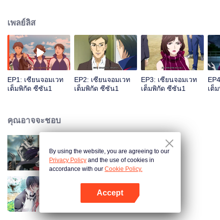
ต้องเป็นจอมเวทย์ที่เก่งกล้าและโดเด่นเหนือใคร จากโลกแห่งวิทยาศาสตร์ จู่ๆก็ได้
กลายเป็นโลกแห่งเวทย์มนต์ มั่วฝานจะใช้ชีวิตในโลกนี้ต่อไปอย่างไร เขาจะ
เพลย์ลิส
สามารถเป็นจอมเวทย์แนวหน้าของโลกนี้ได้หรือไม่ โปรดติดตาม...
EP1: เซียนจอมเวท
EP2: เซียนจอมเวท
EP3: เซียนจอมเวท
EP4
เต็มพิกัด ซีซัน1
เต็มพิกัด ซีซัน1
เต็มพิกัด ซีซัน1
เต็ม
คุณอาจจะชอบ
By using the website, you are agreeing to our
เซียนจอมเวทเต็มพิกัด ซีซัน2
Privacy Policy
and the use of cookies in
accordance with our
Cookie Policy.
Accept
สามีแห่งชาตินำกลับบ้าน SS1
เปิด APP