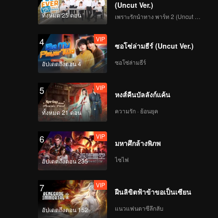
(Uncut Ver.)
ทั้งหมด 25 ตอน
เพราะรักนำทาง พาร์ท 2 (Uncut Ver.)
VIP
4
ซอโซ่ล่ามธีร์ (Uncut Ver.)
ซอโซ่ล่ามธีร์
อัปเดตถึงตอน 4
VIP
5
หงส์คืนบัลลังก์แค้น
ความรัก · ย้อนยุค
ทั้งหมด 21 ตอน
VIP
6
มหาศึกล้างพิภพ
ไซไฟ
อัปเดตถึงตอน 235
VIP
7
ฝืนลิขิตฟ้าข้าขอเป็นเซียน
แนวแฟนตาซีลึกลับ
อัปเดตถึงตอน 152