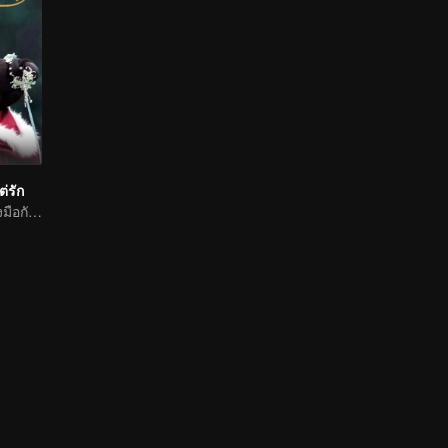
ต่รัก
สวีเจิ้งซีเมิ่งจื่ออี้จูงมือกันหวานฉ่ำ