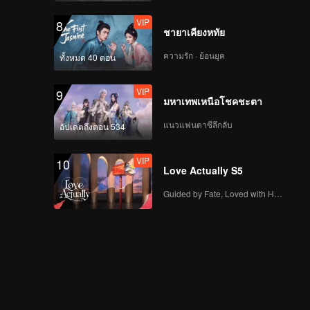
VIP
8
ชายาเคียงหทัย
ความรัก · ย้อนยุค
ทั้งหมด 40 ตอน
VIP
9
มหาเทพเหนือโชคชะตา
แนวแฟนตาซีลึกลับ
อัปเดตถึงตอน 534
VIP
10
Love Actually S5
Guided by Fate, Loved with Heart