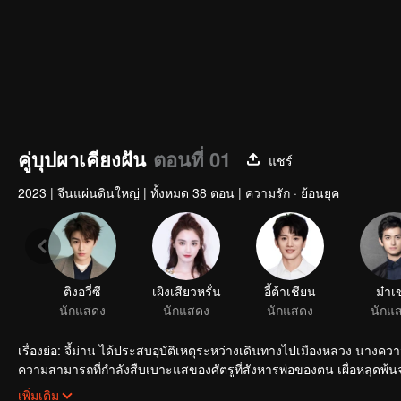
คู่บุปผาเคียงฝัน
ตอนที่ 01
แชร์
2023
|
จีนแผ่นดินใหญ่
|
ทั้งหมด 38 ตอน
|
ความรัก · ย้อนยุค
ติงอวี่ซี
เผิงเสียวหรั่น
อี้ต้าเชียน
ม๋าเ
นักแสดง
นักแสดง
นักแสดง
นักแ
เรื่องย่อ: จี้ม่าน ได้ประสบอุบัติเหตุระหว่างเดินทางไปเมืองหลวง นางควา
ความสามารถที่กำลังสืบเบาะแสของศัตรูที่สังหารพ่อของตน เผื่อหลุดพ้น
พระราชทานบรรดาศักดิ์ ภายหลังหนิงอวี้เซวียนกลับถูกใส่ร้ายและถูกส่งตัว
เพิ่มเติม