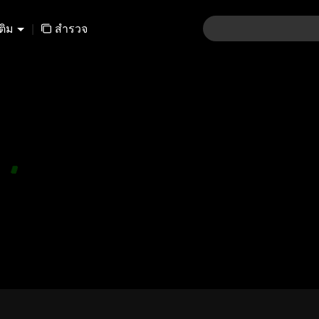
เติม
|
สำรวจ