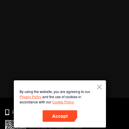
By using the website, you are agreeing to our
Privacy Policy
and the use of cookies in
accordance with our
Cookie Policy.
Phone
Accept
สแกนรหัส QR เพื่อดาวน์โหลด