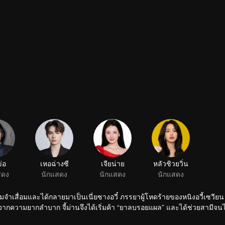
ข่อ
เหอฉ่างซี
เจียน่าย
หลัวชิวยวิ่น
สดง
นักแสดง
นักแสดง
นักแสดง
มจำเสื่อมและได้กลายมาเป็นเนี่ยซางอวี๋ ภรรยาผู้โหดร้ายของหนิงอวี้เซวียน บุ
จากความยากลำบาก จี้ม่านจึงได้เริ่มค้า “ยาลบรอยแผล” และได้ช่วยสามีจนไ
มายังแถบชายฝั่ง ในช่วงเวลาเหล่านี้ ระหว่างจี้ม่านและหนิงอวี้เซวียนก็ได้