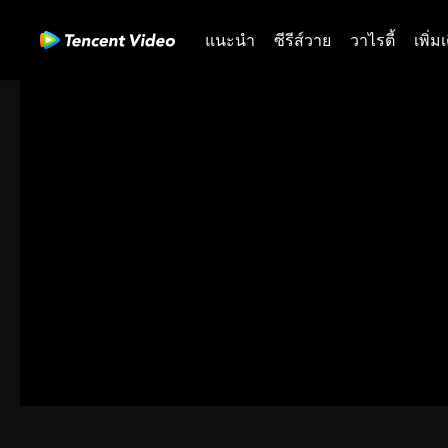
แนะนำ
ซีรีส์วาย
วาไรตี้
เพิ่ม