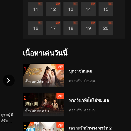
VIP
VIP
VIP
VIP
VIP
11
12
13
14
15
VIP
VIP
VIP
VIP
VIP
16
17
18
19
20
VIP
VIP
VIP
VIP
VIP
21
22
23
24
25
เนื้อหาเด่นวันนี้
VIP
VIP
VIP
VIP
VIP
26
27
28
29
30
VIP
1
บุหงาซ่อนคม
ความรัก · ย้อนยุค
ทั้งหมด 36 ตอน
VIP
2
หากวินาทีนั้นไม่พบเธอ
ความรัก · ดราม่า
ทั้งหมด 33 ตอน
รุษผู้มี
ด้รับ
VIP
3
ก่อเกิด
เพราะรักนำทาง พาร์ท 2