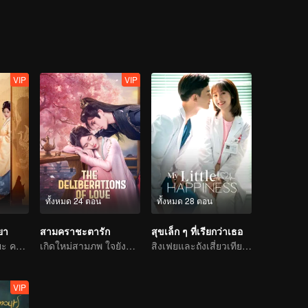
ร...
VIP
VIP
ทั้งหมด 24 ตอน
ทั้งหมด 28 ตอน
ยา
สามคราชะตารัก
สุขเล็ก ๆ ที่เรียกว่าเธอ
คำลวงง่ายแยกแยะ ความจริงใจยากร้องขอ
เกิดใหม่สามภพ ใจยังรักเพียงผู้เดียว
สิงเฟยและถังเสี่ยวเทียน : หวานหยดฆ่าคนโสด ! "คู่รักชิงชง" สลับบทบาทกัน สิงเฟยกลายเป็นคนเต๊าะถังเสี่ยวเทียน
VIP