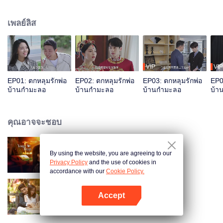
เจ๋อ รูปแบบการใช้ชีวิตที่ "ผู้หญิงทำงานข้างนอก ผู้ชายอยู่บ้าน" ทำให้อี้นิ่งค่อย ๆ
รู้สึกหวั่นไหว แต่คาดไม่ถึงว่าเสิ่นเชียนเจ๋อจะมีความลับที่น่าตกใจซ่อนอยู่ เขาจงใจ
เพลย์ลิส
เข้าหาเธอ และเธอก็เต็มใจถลำลึกโดยไม่รู้ตัว
VIP
VIP
EP01: ตกหลุมรักพ่อ
EP02: ตกหลุมรักพ่อ
EP03: ตกหลุมรักพ่อ
EP0
บ้านกำมะลอ
บ้านกำมะลอ
บ้านกำมะลอ
บ้า
คุณอาจจะชอบ
By using the website, you are agreeing to our
กับดักรักลวงใจ
Privacy Policy
and the use of cookies in
accordance with our
Cookie Policy.
Accept
สัญญาว่าจะไม่รัก
เปิด APP