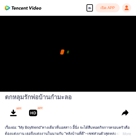
เปิด APP
th
ตกหลุมรักพ่อบ้านกำมะลอ
เรื่องย่อ: "My Boyfriend"ทางเดียวที่บอสสาว อี้นิ่ง จะได้สืบทอดกิจการครอบครัวคือ
ต้องแต่งงาน เธอจึงแต่งงานในนามกับ "หลังบ้านที่ดี"--เชฟส่วนตัวสุดหล่อ เสิ่นเชียน
More