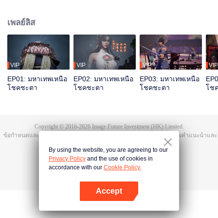
มิงจื้อจุนถูกฆ่าและสาปให้ตกสู่วัฏสงสารหมื่นชาติ ชาติสุดท้ายเกิดเป็นถานอวิ๋น
ก่อนตายได้ปลุกความทรงจำของหงเหมิงจื้อจุน มีสุดยอดพรสวรรค์ บำเพ็ญเพียร
เพลย์ลิส
สุดท้ายรวมแผ่นดินเทียนฝาเป็นหนึ่ง
VIP
VIP
VIP
VIP
EP01: มหาเทพเหนือ
EP02: มหาเทพเหนือ
EP03: มหาเทพเหนือ
EP0
โชคชะตา
โชคชะตา
โชคชะตา
โช
Copyright © 2016-
2026
Image Future Investment (HK) Limited.
ข้อกำหนดและเงื่อนไข
|
ข้อตกลงความเป็นส่วนตัว
|
Cookie Policy
|
เสนอคำแนะนำและ
ข้อติชม
|
@
TencentVideo
By using the website, you are agreeing to our
Privacy Policy
and the use of cookies in
accordance with our
Cookie Policy.
Accept
เปิด APP