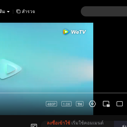
เติม
|
สำรวจ