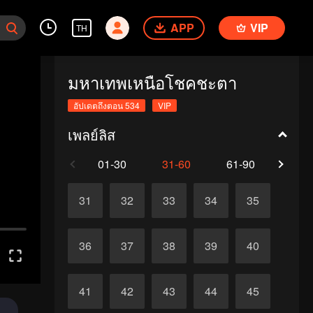
APP
VIP
TH
มหาเทพเหนือโชคชะตา
อัปเดตถึงตอน 534
VIP
เพลย์ลิส
01-30
31-60
61-90
91-1
31
32
33
34
35
36
37
38
39
40
41
42
43
44
45