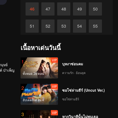
46
47
48
49
50
51
52
53
54
55
56
57
58
59
60
เนื้อหาเด่นวันนี้
VIP
1
บุหงาซ่อนคม
นุษย์
ค์ บำเพ็ญ
ความรัก · ย้อนยุค
ทั้งหมด 36 ตอน
VIP
2
ซอโซ่ล่ามธีร์ (Uncut Ver.)
ซอโซ่ล่ามธีร์
อัปเดตถึงตอน 4
VIP
3
หากวินาทีนั้นไม่พบเธอ