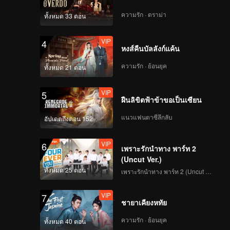
ความรัก · ดราม่า
ทั้งหมด 33 ตอน
VIP
4
หงส์คืนบัลลังก์แค้น
ความรัก · ย้อนยุค
ทั้งหมด 21 ตอน
VIP
5
ฝืนลิขิตฟ้าข้าขอเป็นเซียน
แนวแฟนตาซีลึกลับ
อัปเดตถึงตอน 152
VIP
6
เพราะรักนำทาง พาร์ท 2
(Uncut Ver.)
ทั้งหมด 25 ตอน
เพราะรักนำทาง พาร์ท 2 (Uncut Ver.)
VIP
7
ชายาเคียงหทัย
ความรัก · ย้อนยุค
ทั้งหมด 40 ตอน