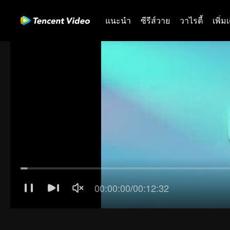
แนะนำ
ซีรีส์วาย
วาไรตี้
เพิ่ม