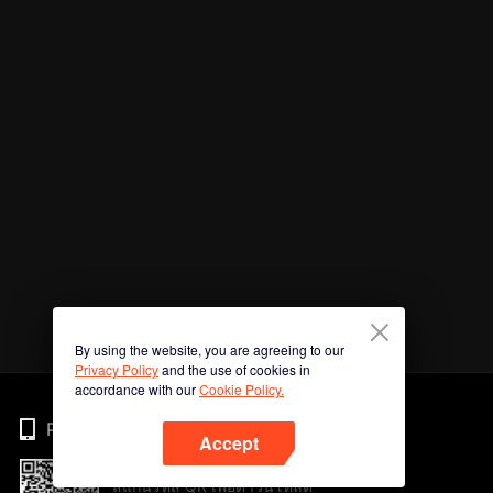
By using the website, you are agreeing to our
Privacy Policy
and the use of cookies in
accordance with our
Cookie Policy.
Phone
Accept
สแกนรหัส QR เพื่อดาวน์โหลด