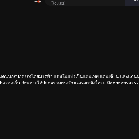
ะใน แดนนอกปกครองโดยมารฟ้า แดนในแบ่งเป็นแดนเทพ แดนเซียน และแดนม
ดเป็นถานอวิ๋น ก่อนตายได้ปลุกความทรงจำของหงเหมิงจื้อจุน มีสุดยอดพรสวรร