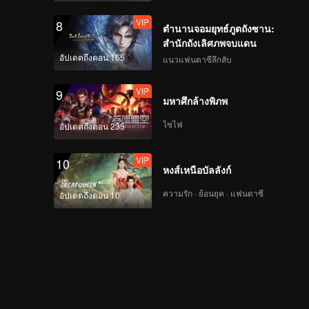
VIP
8
ตำนานจอมยุทธ์ภูตถังซาน:
สำนักถังเลิศภพจบแดน
อัปเดตถึงตอน 165
แนวแฟนตาซีลึกลับ
VIP
9
มหาศึกล้างพิภพ
ไซไฟ
อัปเดตถึงตอน 235
VIP
10
หงส์เหนือบัลลังก์
ความรัก · ย้อนยุค · แฟนตาซี
อัปเดตถึงตอน 10