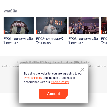
มิงจื้อจุนถูกฆ่าและสาปให้ตกสู่วัฏสงสารหมื่นชาติ ชาติสุดท้ายเกิดเป็นถานอวิ๋น
ก่อนตายได้ปลุกความทรงจำของหงเหมิงจื้อจุน มีสุดยอดพรสวรรค์ บำเพ็ญเพียร
เพลย์ลิส
สุดท้ายรวมแผ่นดินเทียนฝาเป็นหนึ่ง
VIP
VIP
VIP
VIP
EP01: มหาเทพเหนือ
EP02: มหาเทพเหนือ
EP03: มหาเทพเหนือ
EP0
โชคชะตา
โชคชะตา
โชคชะตา
โช
Copyright © 2016-
2026
Image Future Investment (HK) Limited.
ข้อกำหนดและเงื่อนไข
|
ข้อตกลงความเป็นส่วนตัว
|
Cookie Policy
|
เสนอคำแนะนำและ
ข้อติชม
|
@
TencentVideo
By using the website, you are agreeing to our
Privacy Policy
and the use of cookies in
accordance with our
Cookie Policy.
Accept
เปิด APP