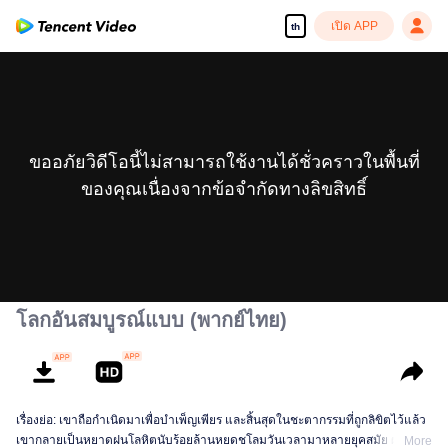
เปิด APP
th
ขออภัยวิดีโอนี้ไม่สามารถใช้งานได้ชั่วคราวในพื้นที่
ของคุณเนื่องจากข้อจำกัดทางลิขสิทธิ์
โลกอันสมบูรณ์แบบ (พากย์ไทย)
เรื่องย่อ: เขาถือกำเนิดมาเพื่อบำเพ็ญเพียร และสิ้นสุดในชะตากรรมที่ถูกลิขิตไว้แล้ว
เขากลายเป็นหยาดฝนโลหิตนับร้อยล้านหยดชโลมวันเวลามาหลายยุคสมัย ผ่าน
More