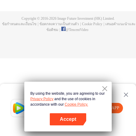
การฝึกประลองมานับครั้งไม่ถ้วน พิธีชำระในลำธารสายยาว เขากลายเป็นความ
บรรพกาล กลายเป็นความอิสระ มาดูกันว่าพระเอกสือเฮ่าจะมีชีวิตที่สว่างพร่างพราว
และสร้างตำนานที่ไม่รู้จบอย่างไร
Copyright © 2016-
2026
Image Future Investment (HK) Limited.
ข้อกำหนดและเงื่อนไข
|
ข้อตกลงความเป็นส่วนตัว
|
Cookie Policy
|
เสนอคำแนะนำและ
ข้อติชม
|
@
TencentVideo
By using the website, you are agreeing to our
Privacy Policy
and the use of cookies in
accordance with our
Cookie Policy.
Tencent Video
เปิด APP
รับชมเนื้อหาเพิ่มเติม
Accept
หากล้มเหลว โปรด
คลิกที่นี่
ลองใหม่อีกครั้ง
เปิด APP