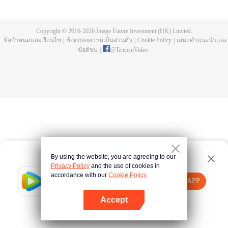
การฝึกประลองมานับครั้งไม่ถ้วน พิธีชำระในลำธารสายยาว เขากลายเป็นความ
บรรพกาล กลายเป็นความอิสระ มาดูกันว่าพระเอกสือเฮ่าจะมีชีวิตที่สว่างพร่างพราว
และสร้างตำนานที่ไม่รู้จบอย่างไร
Copyright © 2016-
2026
Image Future Investment (HK) Limited.
ข้อกำหนดและเงื่อนไข
|
ข้อตกลงความเป็นส่วนตัว
|
Cookie Policy
|
เสนอคำแนะนำและ
ข้อติชม
|
@
TencentVideo
By using the website, you are agreeing to our
Privacy Policy
and the use of cookies in
accordance with our
Cookie Policy.
Tencent Video
เปิด APP
รับชมเนื้อหาเพิ่มเติม
Accept
หากล้มเหลว โปรด
คลิกที่นี่
ลองใหม่อีกครั้ง
เปิด APP