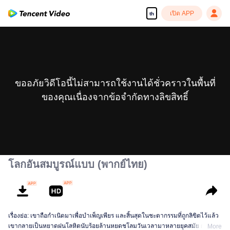
เปิด APP
th
ขออภัยวิดีโอนี้ไม่สามารถใช้งานได้ชั่วคราวในพื้นที่
ของคุณเนื่องจากข้อจำกัดทางลิขสิทธิ์
โลกอันสมบูรณ์แบบ (พากย์ไทย)
เรื่องย่อ: เขาถือกำเนิดมาเพื่อบำเพ็ญเพียร และสิ้นสุดในชะตากรรมที่ถูกลิขิตไว้แล้ว
เขากลายเป็นหยาดฝนโลหิตนับร้อยล้านหยดชโลมวันเวลามาหลายยุคสมัย ผ่าน
More