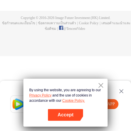
การฝึกประลองมานับครั้งไม่ถ้วน พิธีชำระในลำธารสายยาว เขากลายเป็นความ
บรรพกาล กลายเป็นความอิสระ มาดูกันว่าพระเอกสือเฮ่าจะมีชีวิตที่สว่างพร่างพราว
และสร้างตำนานที่ไม่รู้จบอย่างไร
Copyright © 2016-
2026
Image Future Investment (HK) Limited.
ข้อกำหนดและเงื่อนไข
|
ข้อตกลงความเป็นส่วนตัว
|
Cookie Policy
|
เสนอคำแนะนำและ
ข้อติชม
|
@
TencentVideo
By using the website, you are agreeing to our
Privacy Policy
and the use of cookies in
accordance with our
Cookie Policy.
Tencent Video
เปิด APP
รับชมเนื้อหาเพิ่มเติม
Accept
หากล้มเหลว โปรด
คลิกที่นี่
ลองใหม่อีกครั้ง
เปิด APP