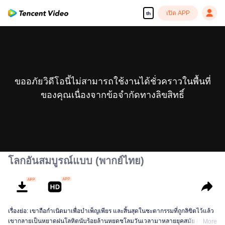
เปิด APP
th
ขออภัยวิดีโอนี้ไม่สามารถใช้งานได้ชั่วคราวในพื้นที่
ของคุณเนื่องจากข้อจำกัดทางลิขสิทธิ์
โลกอันสมบูรณ์แบบ (พากย์ไทย)
เรื่องย่อ: เขาถือกำเนิดมาเพื่อบำเพ็ญเพียร และสิ้นสุดในชะตากรรมที่ถูกลิขิตไว้แล้ว
เขากลายเป็นหยาดฝนโลหิตนับร้อยล้านหยดชโลมวันเวลามาหลายยุคสมัย ผ่าน
More