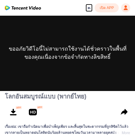
เปิด APP
th
ขออภัยวิดีโอนี้ไม่สามารถใช้งานได้ชั่วคราวในพื้นที่
ของคุณเนื่องจากข้อจำกัดทางลิขสิทธิ์
โลกอันสมบูรณ์แบบ (พากย์ไทย)
เรื่องย่อ: เขาถือกำเนิดมาเพื่อบำเพ็ญเพียร และสิ้นสุดในชะตากรรมที่ถูกลิขิตไว้แล้ว
เขากลายเป็นหยาดฝนโลหิตนับร้อยล้านหยดชโลมวันเวลามาหลายยุคสมัย ผ่าน
More