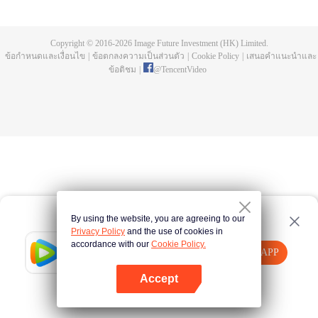
การฝึกประลองมานับครั้งไม่ถ้วน พิธีชำระในลำธารสายยาว เขากลายเป็นความ
บรรพกาล กลายเป็นความอิสระ มาดูกันว่าพระเอกสือเฮ่าจะมีชีวิตที่สว่างพร่างพราว
และสร้างตำนานที่ไม่รู้จบอย่างไร
Copyright © 2016-
2026
Image Future Investment (HK) Limited.
ข้อกำหนดและเงื่อนไข
|
ข้อตกลงความเป็นส่วนตัว
|
Cookie Policy
|
เสนอคำแนะนำและ
ข้อติชม
|
@
TencentVideo
By using the website, you are agreeing to our
Privacy Policy
and the use of cookies in
accordance with our
Cookie Policy.
Tencent Video
เปิด APP
รับชมเนื้อหาเพิ่มเติม
Accept
หากล้มเหลว โปรด
คลิกที่นี่
ลองใหม่อีกครั้ง
เปิด APP