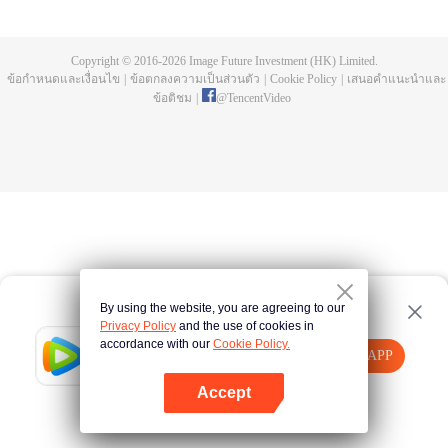
การฝึกประลองมานับครั้งไม่ถ้วน พิธีชำระในลำธารสายยาว เขากลายเป็นความ
บรรพกาล กลายเป็นความอิสระ มาดูกันว่าพระเอกสือเฮ่าจะมีชีวิตที่สว่างพร่างพราว
และสร้างตำนานที่ไม่รู้จบอย่างไร
Copyright © 2016-
2026
Image Future Investment (HK) Limited.
ข้อกำหนดและเงื่อนไข
|
ข้อตกลงความเป็นส่วนตัว
|
Cookie Policy
|
เสนอคำแนะนำและ
ข้อติชม
|
@
TencentVideo
By using the website, you are agreeing to our
Privacy Policy
and the use of cookies in
accordance with our
Cookie Policy.
Tencent Video
เปิด APP
รับชมเนื้อหาเพิ่มเติม
Accept
หากล้มเหลว โปรด
คลิกที่นี่
ลองใหม่อีกครั้ง
เปิด APP