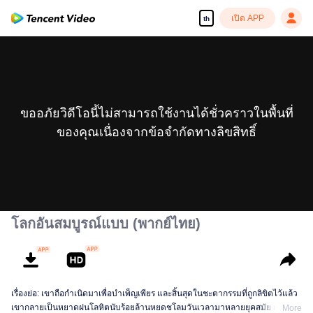
เปิด APP
th
ขออภัยวิดีโอนี้ไม่สามารถใช้งานได้ชั่วคราวในพื้นที่
ของคุณเนื่องจากข้อจำกัดทางลิขสิทธิ์
โลกอันสมบูรณ์แบบ (พากย์ไทย)
เรื่องย่อ: เขาถือกำเนิดมาเพื่อบำเพ็ญเพียร และสิ้นสุดในชะตากรรมที่ถูกลิขิตไว้แล้ว
เขากลายเป็นหยาดฝนโลหิตนับร้อยล้านหยดชโลมวันเวลามาหลายยุคสมัย ผ่าน
More