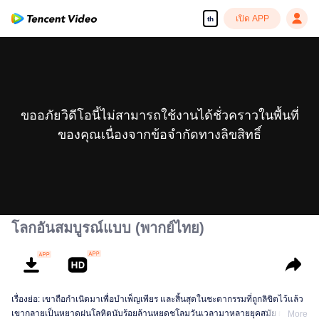
เปิด APP
th
ขออภัยวิดีโอนี้ไม่สามารถใช้งานได้ชั่วคราวในพื้นที่
ของคุณเนื่องจากข้อจำกัดทางลิขสิทธิ์
โลกอันสมบูรณ์แบบ (พากย์ไทย)
เรื่องย่อ: เขาถือกำเนิดมาเพื่อบำเพ็ญเพียร และสิ้นสุดในชะตากรรมที่ถูกลิขิตไว้แล้ว
เขากลายเป็นหยาดฝนโลหิตนับร้อยล้านหยดชโลมวันเวลามาหลายยุคสมัย ผ่าน
More