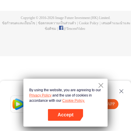
การฝึกประลองมานับครั้งไม่ถ้วน พิธีชำระในลำธารสายยาว เขากลายเป็นความ
บรรพกาล กลายเป็นความอิสระ มาดูกันว่าพระเอกสือเฮ่าจะมีชีวิตที่สว่างพร่างพราว
และสร้างตำนานที่ไม่รู้จบอย่างไร
Copyright © 2016-
2026
Image Future Investment (HK) Limited.
ข้อกำหนดและเงื่อนไข
|
ข้อตกลงความเป็นส่วนตัว
|
Cookie Policy
|
เสนอคำแนะนำและ
ข้อติชม
|
@
TencentVideo
By using the website, you are agreeing to our
Privacy Policy
and the use of cookies in
accordance with our
Cookie Policy.
Tencent Video
เปิด APP
รับชมเนื้อหาเพิ่มเติม
Accept
หากล้มเหลว โปรด
คลิกที่นี่
ลองใหม่อีกครั้ง
เปิด APP