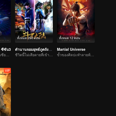
ทั้งหมด 266 ตอน
ทั้งหมด 12 ตอน
 ซีซัน3
ตำนานจอมยุทธ์ภูตถังซาน
Martial Universe
ไฟวิเศษยอมแพะ เซียวเหยียนรู้ซึ้งและใช้เป็นทักษะพุทธพิโรธบัวไฟ
ชีวิตนี้ไม่เสียดายที่เข้านิกายถัง
ขั้วของศิลปะทำลายท้องฟ้าและย้ายจักรวาล
VIP