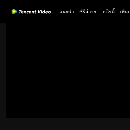
แนะนำ
ซีรีส์วาย
วาไรตี้
เพิ่ม