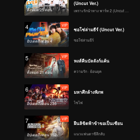
(Uncut Ver.)
ทั้งหมด 25 ตอน
เพราะรักนำทาง พาร์ท 2 (Uncut Ver.)
VIP
4
ซอโซ่ล่ามธีร์ (Uncut Ver.)
ซอโซ่ล่ามธีร์
อัปเดตถึงตอน 4
VIP
5
หงส์คืนบัลลังก์แค้น
ความรัก · ย้อนยุค
ทั้งหมด 21 ตอน
VIP
6
มหาศึกล้างพิภพ
ไซไฟ
อัปเดตถึงตอน 235
VIP
7
ฝืนลิขิตฟ้าข้าขอเป็นเซียน
แนวแฟนตาซีลึกลับ
อัปเดตถึงตอน 152