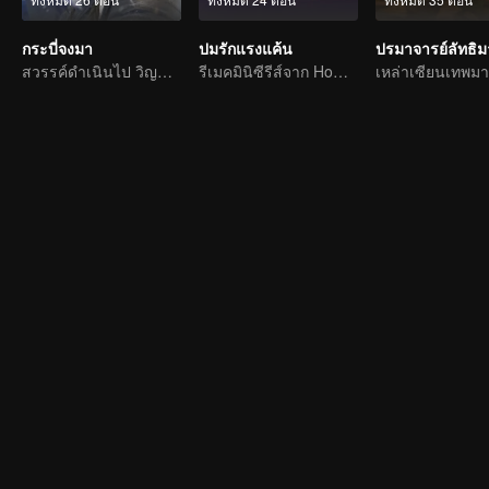
กระบี่จงมา
ปมรักแรงแค้น
ปรมาจารย์ลัทธิ
สวรรค์ดำเนินไป วิญญูชนยึดมั่นความมุมานะไม่ท้อถอย
รีเมคมินิซีรีส์จาก Home Temptation