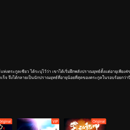
ห่งตระกูลเซียว ได้ระบุไว้ว่า เขาได้เริ่มฝึกพลังปราณยุทธ์ตั้งแต่อายุเพียง
้สำเร็จ จึงได้กลายเป็นนักปราณยุทธ์ที่อายุน้อยที่สุดของตระกูลในรอบร้อยกว่าป
ช้พลังปราณไปจนเหลือพลังปราณยุทธ์แค่เพียงขั้นที่3เท่านั้น ในช่วงเวลานั
ัญหาที่ถาโถมเข้าใส่ทำให้เขารู้สึกท้อแท้และหมดหวังกับชีวิตเป็นอย่างมาก 
าหลุดพ้นจากความทุกข์นี้ได้ โปรดติดตาม...
Original
VIP
Original