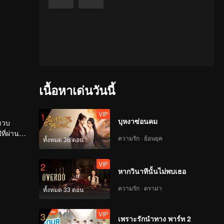
เนื้อหาเด่นวันนี้
VIP
1
บุหงาซ่อนคม
4ขวบ
ีที่ผ่านมา
ความรัก · ย้อนยุค
ทั้งหมด 36 ตอน
้นเอง
เซียวเหยี
VIP
2
หากวินาทีนั้นไม่พบเธอ
ความรัก · ดราม่า
ทั้งหมด 33 ตอน
VIP
3
เพราะรักนำทาง พาร์ท 2