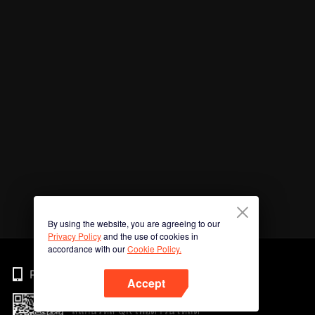
By using the website, you are agreeing to our
Privacy Policy
and the use of cookies in
accordance with our
Cookie Policy.
Phone
Accept
สแกนรหัส QR เพื่อดาวน์โหลด