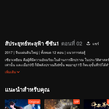
สัประยุทธ์ทะลุฟ้า ซีซัน1
ตอนที่ 02
แชร์
2017
|
จีนแผ่นดินใหญ่
|
ทั้งหมด 12 ตอน
|
แนวการต่อสู้
เซียวเหยียน คือผู้ที่มีความอัจฉริยะในด้านการฝึกปราณ ในประวัติศาสตร์แ
เท่านั้น และเมื่อ10ปี ก็มีพลังปราณถึง9ขั้น พออายุ11ปี ก็ทะลุขั้นที่10ได
แต่ทว่าเมื่อตอนที่เขาอายุครบ12ปีเขากลับได้สูญเสียความสามารถในการใ
เพิ่มเติม
ชีวิตเซียวเหยียนก็เปลี่ยนไป คนรอบข้างต่างดูถูกเหยียดหยาม และสารพัดป
ยนจะกลับมาเป็นสุดยอดนักปราณยุทธ์ได้หรือไม่ จะมีหนทางใดที่ทำให้เข
แนะนำสำหรับคุณ
Original
VIP