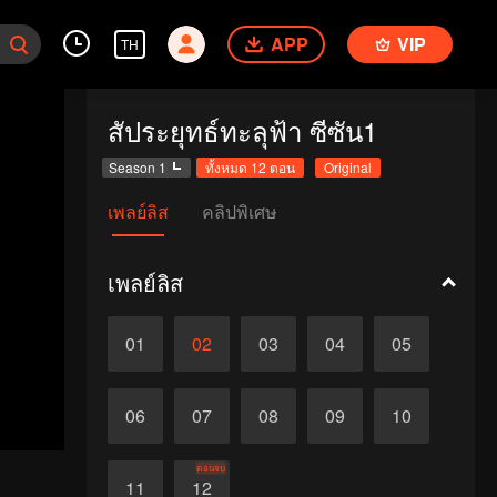
APP
VIP
TH
สัประยุทธ์ทะลุฟ้า ซีซัน1
Season 1
ทั้งหมด 12 ตอน
Original
เพลย์ลิส
คลิปพิเศษ
เพลย์ลิส
01
02
03
04
05
06
07
08
09
10
ตอนจบ
11
12