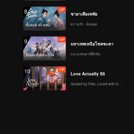
VIP
8
ชายาเคียงหทัย
ความรัก · ย้อนยุค
ทั้งหมด 40 ตอน
VIP
9
มหาเทพเหนือโชคชะตา
แนวแฟนตาซีลึกลับ
อัปเดตถึงตอน 534
VIP
10
Love Actually S5
Guided by Fate, Loved with Heart